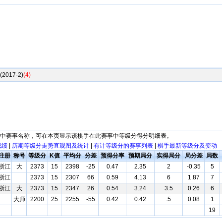
017-2)
(4)
列中赛事名称，可在本页显示该棋手在此赛事中等级分得分明细表。
成绩
|
历期等级分走势直观图及统计
|
有计等级分的赛事列表
|
棋手最新等级分及变动
注册
称号
等级分
K值
平均分
分差
预得分率
预期局分
实得局分
局分差
局数
浙江
大
2373
15
2398
-25
0.47
2.35
2
-0.35
5
浙江
2373
15
2307
66
0.59
4.13
6
1.87
7
浙江
大
2373
15
2347
26
0.54
3.24
3.5
0.26
6
大师
2200
25
2255
-55
0.42
0.42
.5
0.08
1
19