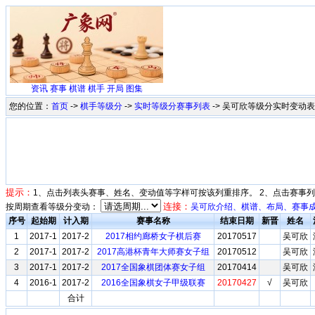
资讯
赛事
棋谱
棋手
开局
图集
您的位置：
首页
->
棋手等级分
->
实时等级分赛事列表
-> 吴可欣等级分实时变动表(2
提示：
1、点击列表头赛事、姓名、变动值等字样可按该列重排序。 2、点击赛事
连接：
按周期查看等级分变动：
吴可欣介绍、棋谱、布局、赛事
序号
起始期
计入期
赛事名称
结束日期
新晋
姓名
1
2017-1
2017-2
2017相约廊桥女子棋后赛
20170517
吴可欣
2
2017-1
2017-2
2017高港杯青年大师赛女子组
20170512
吴可欣
3
2017-1
2017-2
2017全国象棋团体赛女子组
20170414
吴可欣
4
2016-1
2017-2
2016全国象棋女子甲级联赛
20170427
√
吴可欣
合计