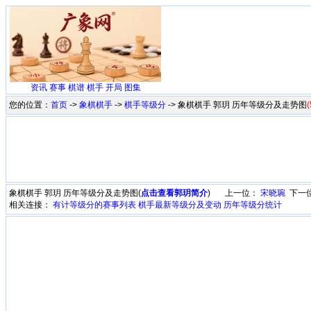
资讯
赛事
棋谱
棋手
开局
图集
您的位置：
首页
->
象棋棋手
->
棋手等级分
-> 象棋棋手 郭玥 历年等级分及走势图
(
象棋棋手 郭玥 历年等级分及走势图(
点击查看郭玥简介
) 上一位：
宋晓琬
下一
相关连接：
有计等级分的赛事列表
棋手最新等级分及变动
历年等级分统计