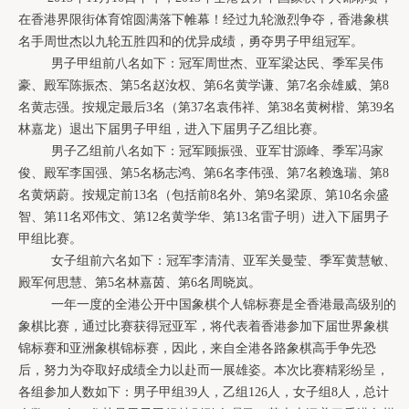
在香港界限街体育馆圆满落下帷幕！
经过九轮激烈争夺，香港象棋
名手周世杰以九轮五胜四和的优异成绩，勇夺男子甲组冠军。
男子甲组前八名如下：冠军
周世杰、亚军梁达民、季军吴伟
豪、殿军陈振杰、第
5
名赵汝权、第
6
名黄学谦、第
7
名余雄威、第
8
名黄志强。按规定最后
3
名（第
37
名袁伟祥、第
38
名黄树楷、第
39
名
林嘉龙）退出下届男子甲组，进入下届男子乙组比赛。
男子乙组前八名如下：冠军顾振强、亚军甘源峰、季军冯家
俊、殿军李国强、第
5
名杨志鸿、第
6
名李伟强、第
7
名赖逸瑞、第
8
名黄炳蔚。
按规定
前
13
名（包括前
8
名外、第
9
名梁原、第
10
名余盛
智、第
11
名邓伟文、第
12
名黄学华、第
13
名雷子明）进入下届男子
甲组比赛。
女子组前六名如下：
冠军李清清、亚军关曼莹、季军黄慧敏、
殿军何思慧、第
5
名林嘉茵、第
6
名周晓岚。
  一年一度的全港
公开中国象棋个人锦标赛
是全香港最高级别的
象棋比赛，通过比赛获得冠亚军，将代表着香港参加下届世界象棋
锦标赛和亚洲象棋锦标赛，因此，来自全港各路象棋高手争先恐
后，努力为夺取好成绩全力以赴而一展雄姿。本次比赛精彩纷呈，
各组参加人数如下：
男子甲组
39
人，乙组
126
人，女子组
8
人，总计