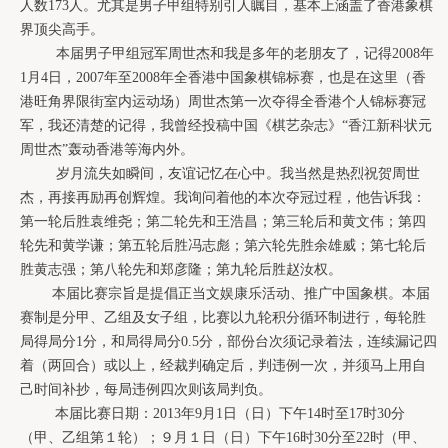
人数
173
人。尤其是
男子甲组特别引人瞩目，基本上涵盖了香港象棋
界顶尖高手。
  本届男子
甲组冠军周世杰和我是多年的老朋友了，记得
2008
年
1
月
4
日，
2007
年至
2008
年全香港中国象棋锦标赛
，
也是在这里（
香
港旺角界限街室内运动场
）
周世杰第一次夺得全香港个人
锦标赛
冠
军，我还清楚的记得，我曾经投稿中国《棋艺杂志》“
香江新科状元
周世杰
”轰动香港等海内外。
岁月流失如瞬间，友谊记忆在心中。我当然是热烈祝贺
周世
杰
，再接再励再创辉煌。我询问着他的本次夺冠过程，他告诉我：
第一轮后胜袁维尧；第二轮先和王浩昌；第三轮后和黄文伟；第四
轮先和黄学谦；第五轮后胜冯志彪；第六轮先胜余雄威；第七轮后
胜黄志强；第八轮先和郑彦隆；第九轮后胜赵汝权。
本届比赛宗旨是提倡正当文娱康乐活动、推广中国象棋。本届
赛制是分甲、乙组及女子组，比赛以九轮积分循环制进行，每轮胜
局得局分
1
分，和局得局分
0.5
分，部份台次须记录着法，连续漏记四
着（两回合）或以上，经裁判确定后，判违例一次，并须马上用自
己时间补抄，每局违例四次则该局判负。
本届比赛日期：
2013
年
9
月
1
日（日）下午
14
时至
17
时
30
分
（甲、乙组第１轮）；９月１日（日）下午
16
时
30
分至
22
时（甲、