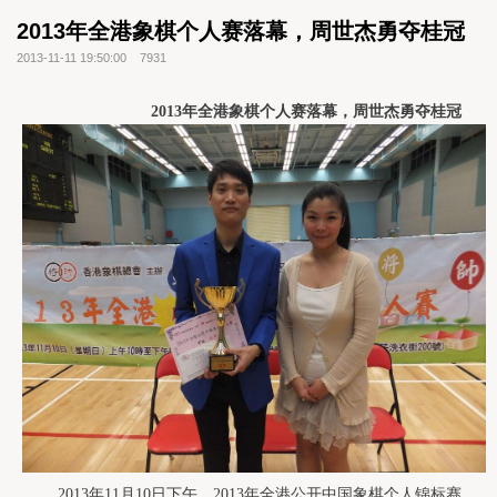
2013年全港象棋个人赛落幕，周世杰勇夺桂冠
2013-11-11 19:50:00
7931
2013
年
全
港象棋
个人赛
落幕，
周世杰勇
夺
桂
冠
2013
年
11
月
10
日
下午
，
2013
年全港公开中国象棋个人锦标赛，