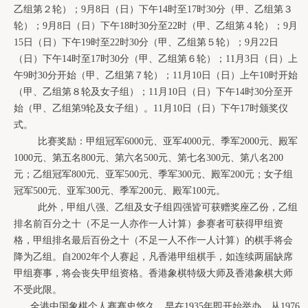
乙组第２轮）；
9
月
8
日（日）下午
14
时至
17
时
30
分（甲、乙组第３
轮）；
9
月
8
日（日）下午
18
时
30
分至
22
时（甲、乙组第４轮）；
9
月
15
日（日）下午
19
时至
22
时
30
分（甲、乙组第５轮）；
9
月
22
日
（日）下午
14
时至
17
时
30
分（甲、乙组第６轮）；
11
月
3
日（日）上
午
9
时
30
分开始（甲、乙组第７轮）；
11
月
10
日（日）上午
10
时开始
（甲、乙组第８轮及女子组）；
11
月
10
日（日）下午
14
时
30
分至开
始（甲、乙组第
9
轮及女子组）。
11
月
10
日（日）下午
17
时颁奖仪
式。
比赛奖励：甲组冠军
6000
元、亚军
4000
元、季军
2000
元、殿军
1000
元、第五名
800
元、第六名
500
元、第七名
300
元、第八名
200
元；乙组冠军
800
元、亚军
500
元、季军
300
元、殿军
200
元；女子组
冠军
500
元、亚军
300
元、季军
200
元、殿军
100
元。
此外，甲组八强、乙组及女子组四强皆可获赠奖座乙份，乙组
排名前百分之十（不足一人亦作一人计算）参赛者可获得甲组资
格，甲组排名最后百份之十（不足一人不作一人计算）的棋手将会
降为乙组。自
2002
年个人赛起，凡香港甲组棋手，如连续两届缺席
甲组赛事，将会丧失甲组资格。香港象棋特级大师及香港象棋大师
不受此限。
全港中国象棋个人赛赛史悠久，早在
1935
年即开始举办，从
1976