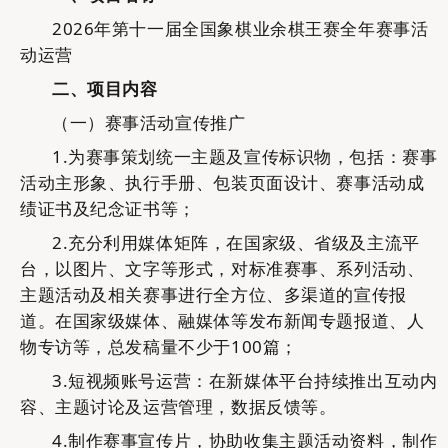
2026年第十一届全国象棋业余棋王赛
全年
赛事
活
动运营
二
、
项目
内容
（
一
）
赛事活动宣传推广
1.
为赛事策划统一主题及宣传标识物，包括：
赛事
活动
主形象、执行手册、包装页面设计
、
赛事活动成
绩证书及纪念证书
等
；
2.
充分利用媒体矩阵，在国家级、省级及主流平
台，以图片、文字等形式，对
标准赛事、系列活动、
主题活动
及
相关
赛事进行全方位、多渠道的宣传报
道
。
在国家级媒体、融媒体等发布新闻专题报道、人
物专访等，总发稿量不少于
100篇；
3.短视频账号运营：在新媒体平台持续推出互动内
容、主题讨论及运营管理，数据反馈等。
4.
制作赛事宣传片，
协助收集主题活动资料，制作