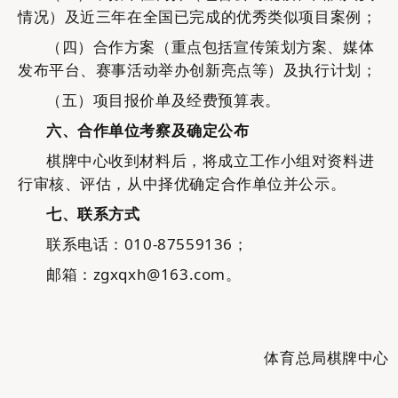
情况）及近三年在全国已完成的优秀类似项目案例；
（四）
合作方案（重点包括宣传策划方案、媒体
发布平台、赛事活动举办创新亮点等）及
执行计划
；
（五）项目报价单及经费预算表。
六
、
合作单位考察及确定公布
棋牌中心
收到材料后，
将成立工作小组
对资料进
行审核、评估，从中
择优确定
合作单位
并公示。
七
、
联系方式
联系电话：
010-875591
36；
邮箱：
zgxqxh@163.com。
体育总局棋牌中心