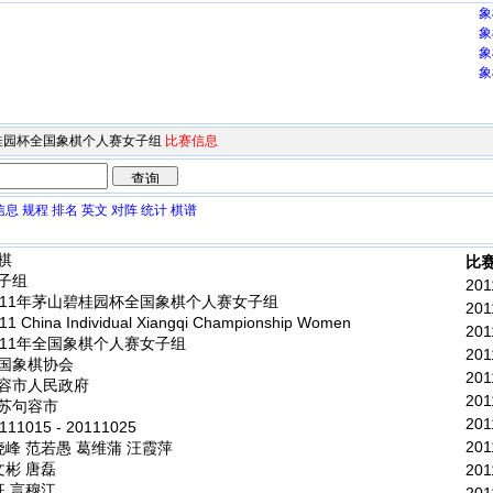
象
象
象
象
山碧桂园杯全国象棋个人赛女子组
比赛信息
信息
规程
排名
英文
对阵
统计
棋谱
棋
比赛
子组
201
011年茅山碧桂园杯全国象棋个人赛女子组
201
1 China Individual Xiangqi Championship Women
201
011年全国象棋个人赛女子组
201
国象棋协会
201
容市人民政府
201
苏句容市
201
11015 - 20111025
201
峰 范若愚 葛维蒲 汪霞萍
文彬 唐磊
201
征 言穆江