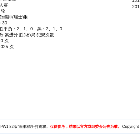
201
人赛
201
 轮
分编排(瑞士)制
+30
胜平负：2、1、0；黑：2、1、0
分 累进分 胜(场)局 犯规次数
70 次
7025 次
y“BPW1.82版”编排程序-打虎将。
仅供参考，结果以官方或组委会公告为准。
Copyright