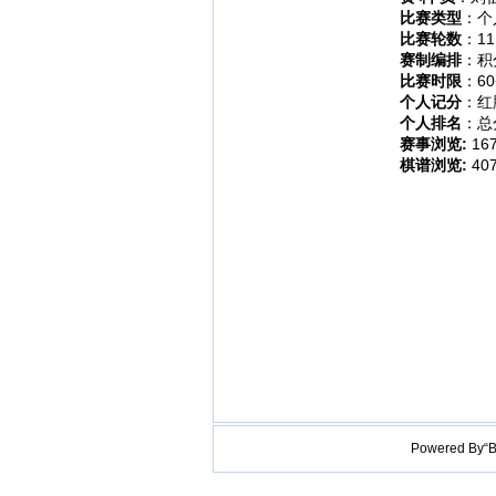
比赛类型
：个
比赛轮数
：11
赛制编排
：积
比赛时限
：60
个人记分
：红
个人排名
：总
赛事浏览:
16
棋谱浏览:
40
Powered B