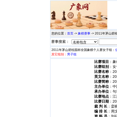
您的位置：
首页
->
象棋赛事
-> 2011年茅
赛事搜索：
2011年茅山碧桂园杯全国象棋个人赛女子组：
其它组别：
男子组
比赛项目
：象
比赛组别
：女
比赛名称
：2
英文名称
：201
比赛简称
：2
主办单位
：中
承办单位
：句
比赛地点
：江
比赛日期
：201
裁 判 长
：栾晓
编 排 长
：周
资 料 员
：刘