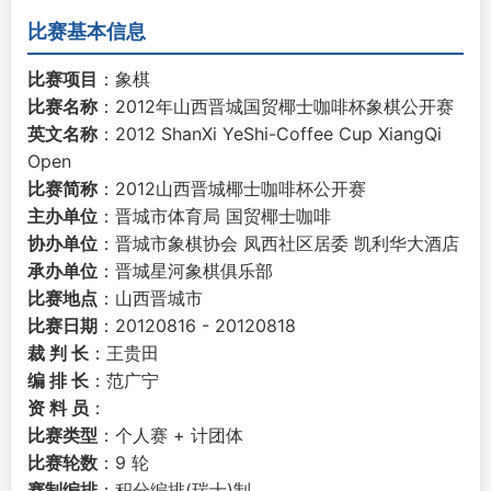
比赛基本信息
比赛项目
：象棋
比赛名称
：2012年山西晋城国贸椰士咖啡杯象棋公开赛
英文名称
：2012 ShanXi YeShi-Coffee Cup XiangQi
Open
比赛简称
：2012山西晋城椰士咖啡杯公开赛
主办单位
：晋城市体育局 国贸椰士咖啡
协办单位
：晋城市象棋协会 凤西社区居委 凯利华大酒店
承办单位
：晋城星河象棋俱乐部
比赛地点
：山西晋城市
比赛日期
：20120816 - 20120818
裁 判 长
：王贵田
编 排 长
：范广宁
资 料 员
：
比赛类型
：个人赛 + 计团体
比赛轮数
：9 轮
赛制编排
：积分编排(瑞士)制