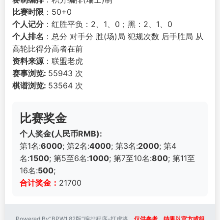
比赛时限
：50+0
个人记分
：红胜平负：2、1、0；黑：2、1、0
个人排名
：总分 对手分 胜(场)局 犯规次数 后手胜局 从
高轮比得分高者在前
资料来源
：联盟老虎
赛事浏览:
55943 次
棋谱浏览:
53564 次
比赛奖金
个人奖金(人民币RMB):
第1名:
6000
; 第2名:
4000
; 第3名:
2000
; 第4
名:
1500
; 第5至6名:
1000
; 第7至10名:
800
; 第11至
16名:
500
;
合计奖金：
21700
Powered By“BPW1.82版”编排程序-打虎将。
仅供参考，结果以官方或组