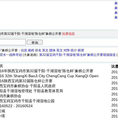
象
象
象
象
宝鸡市第32届千阳·千湖湿地“陈仓杯”象棋公开赛
比赛信息
杯”象棋公开赛：
信息
规程
排名
英文
团体
英文
对阵
统计
棋谱
业背水一战终夺冠
(大象迷路) ·
第32届宝鸡千阳-千湖湿地“陈仓杯”象棋公开赛现场报道
棋
比赛
016年陕西宝鸡市第32届千阳·千湖湿地“陈仓杯”象棋公开赛
201
6 32th ShangXi BaoJi City ChengCang Cup XiangQi Open
201
016陕西宝鸡第32届陈仓杯公开赛
201
西宝鸡市象棋协会 千阳县人民政府
201
阳县千湖湿地管理处 千阳县教育体育局
201
鸡市象棋协会
201
西宝鸡宝鸡市千阳县千湖湿地公园
201
60522 - 20160524
201
汉城
小瑛
201