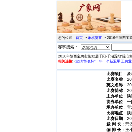
您的位置：
首页
->
象棋赛事
-> 2016年陕西
赛事搜索：
2016年陕西宝鸡市第32届千阳·千湖湿地“陈仓
相关连接
:
·
宝鸡“陈仓杯”一年一个新冠军 王兴
比赛项目
：象
比赛名称
：2
英文名称
：201
比赛简称
：2
主办单位
：陕
协办单位
：千
承办单位
：宝
比赛地点
：陕
比赛日期
：201
裁 判 长
：邢
编 排 长
：王