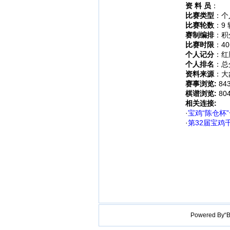
资 料 员
：
比赛类型
：个
比赛轮数
：9 
赛制编排
：积
比赛时限
：40
个人记分
：红
个人排名
：总
资料来源
：大
赛事浏览:
84
棋谱浏览:
80
相关连接:
·
宝鸡“陈仓杯
·
第32届宝鸡
Powered B