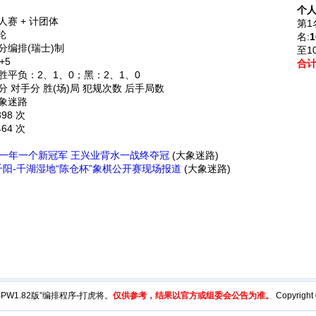
个人
人赛 + 计团体
第1
轮
名:
1
分编排(瑞士)制
至1
+5
合
胜平负：2、1、0；黑：2、1、0
分 对手分 胜(场)局 犯规次数 后手局数
象迷路
398 次
464 次
”一年一个新冠军 王兴业背水一战终夺冠
(大象迷路)
千阳-千湖湿地“陈仓杯”象棋公开赛现场报道
(大象迷路)
y“BPW1.82版”编排程序-打虎将。
仅供参考，结果以官方或组委会公告为准。
Copyright