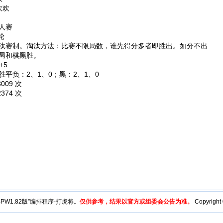
欢欢
人赛
轮
汰赛制。淘汰方法：比赛不限局数，谁先得分多者即胜出。如分不出
局和棋黑胜。
+5
胜平负：2、1、0；黑：2、1、0
3009 次
2374 次
y“BPW1.82版”编排程序-打虎将。
仅供参考，结果以官方或组委会公告为准。
Copyright