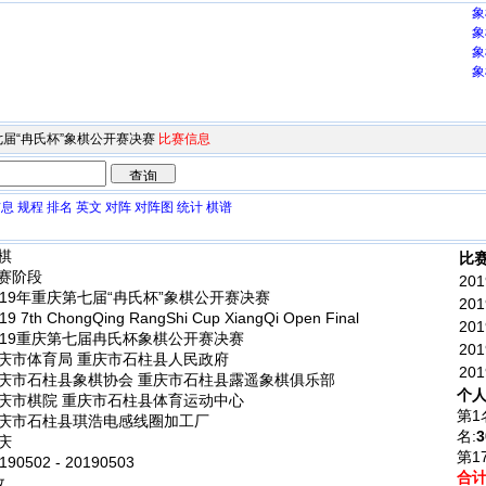
象
象
象
象
第七届“冉氏杯”象棋公开赛决赛
比赛信息
信息
规程
排名
英文
对阵
对阵图
统计
棋谱
棋
比赛
赛阶段
201
019年重庆第七届“冉氏杯”象棋公开赛决赛
201
9 7th ChongQing RangShi Cup XiangQi Open Final
201
019重庆第七届冉氏杯象棋公开赛决赛
201
庆市体育局 重庆市石柱县人民政府
201
庆市石柱县象棋协会 重庆市石柱县露遥象棋俱乐部
个人
庆市棋院 重庆市石柱县体育运动中心
第1
庆市石柱县琪浩电感线圈加工厂
名:
3
庆
第1
90502 - 20190503
合
政