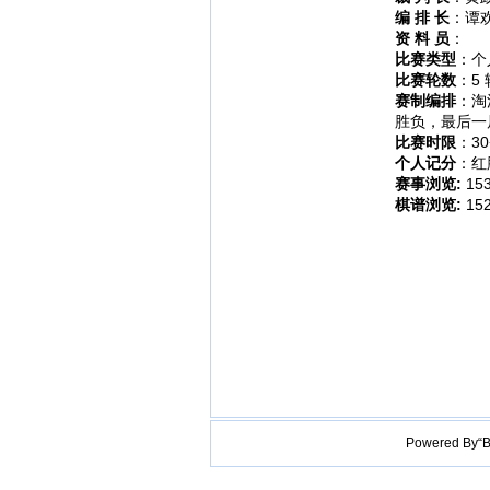
编 排 长
：谭
资 料 员
：
比赛类型
：个
比赛轮数
：5 
赛制编排
：淘
胜负，最后一
比赛时限
：30
个人记分
：红
赛事浏览:
15
棋谱浏览:
15
Powered B