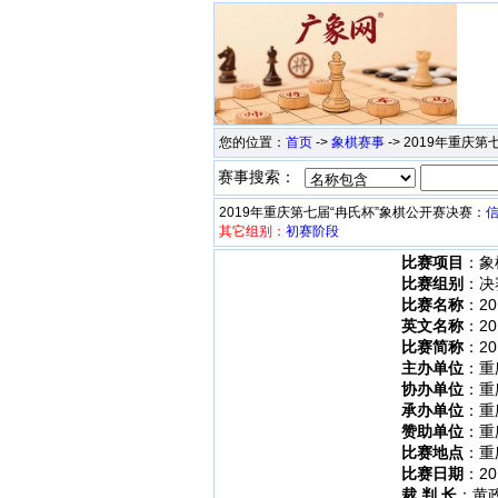
您的位置：
首页
->
象棋赛事
-> 2019年重庆
赛事搜索：
2019年重庆第七届“冉氏杯”象棋公开赛决赛：
其它组别：
初赛阶段
比赛项目
：象
比赛组别
：决
比赛名称
：2
英文名称
：201
比赛简称
：2
主办单位
：重
协办单位
：重
承办单位
：重
赞助单位
：重
比赛地点
：重
比赛日期
：201
裁 判 长
：黄