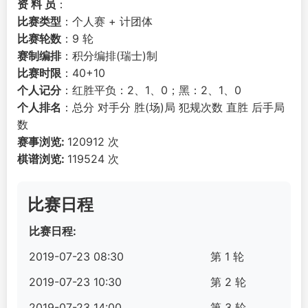
资 料 员
：
比赛类型
：个人赛 + 计团体
比赛轮数
：9 轮
赛制编排
：积分编排(瑞士)制
比赛时限
：40+10
个人记分
：红胜平负：2、1、0；黑：2、1、0
个人排名
：总分 对手分 胜(场)局 犯规次数 直胜 后手局
数
赛事浏览:
120912 次
棋谱浏览:
119524 次
比赛日程
比赛日程:
2019-07-23 08:30
第 1 轮
2019-07-23 10:30
第 2 轮
2019-07-23 14:00
第 3 轮