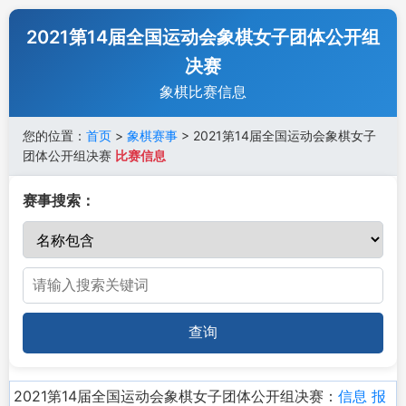
2021第14届全国运动会象棋女子团体公开组
决赛
象棋比赛信息
您的位置：
首页
>
象棋赛事
> 2021第14届全国运动会象棋女子
团体公开组决赛
比赛信息
赛事搜索：
查询
2021第14届全国运动会象棋女子团体公开组决赛：
信息
报