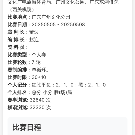
文化广电旅游体育局、广州文化公园、广东东湖棋院
（西关棋院）
比赛地点
：广东广州文化公园
比赛日期
：20250505 - 20250508
裁 判 长
：董波
编 排 长
：赵迎
资 料 员
：
比赛类型
：个人赛
比赛轮数
：7 轮
赛制编排
：单循环。
比赛时限
：30+10
个人记分
：红胜平负：2、1、0；黑：2、1、0
个人排名
：总分 小分 胜(场)局
赛事浏览:
32640 次
棋谱浏览:
32330 次
比赛日程