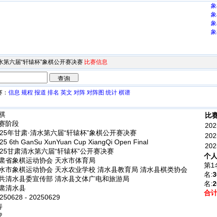
象
象
象
象
·清水第六届“轩辕杯”象棋公开赛决赛
比赛信息
赛：
信息
规程
报道
排名
英文
对阵
对阵图
统计
棋谱
棋
比赛
赛阶段
202
025年甘肃·清水第六届“轩辕杯”象棋公开赛决赛
202
5 6th GanSu XunYuan Cup XiangQi Open Final
202
025甘肃清水第六届“轩辕杯”公开赛决赛
个人
肃省象棋运动协会 天水市体育局
第1
水市象棋运动协会 天水农业学校 清水县教育局 清水县棋类协会
名:
3
共清水县委宣传部 清水县文体广电和旅游局
名:
2
肃清水县
合
50628 - 20250629
涛
虎