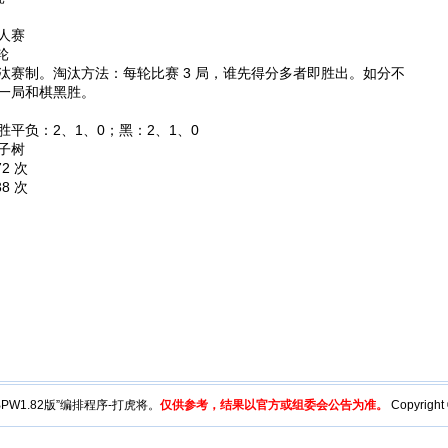
人赛
轮
汰赛制。淘汰方法：每轮比赛 3 局，谁先得分多者即胜出。如分不
一局和棋黑胜。
胜平负：2、1、0；黑：2、1、0
子树
72 次
38 次
y“BPW1.82版”编排程序-打虎将。
仅供参考，结果以官方或组委会公告为准。
Copyright