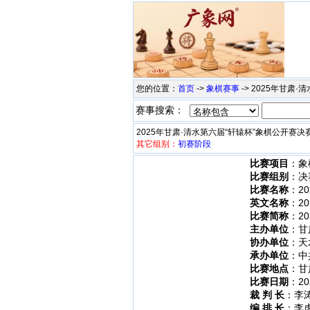
您的位置：
首页
->
象棋赛事
-> 2025年甘肃
赛事搜索：
2025年甘肃·清水第六届“轩辕杯”象棋公开赛决
其它组别：
初赛阶段
比赛项目
：象
比赛组别
：决
比赛名称
：2
英文名称
：202
比赛简称
：2
主办单位
：甘
协办单位
：天
承办单位
：中
比赛地点
：甘
比赛日期
：202
裁 判 长
：李
编 排 长
：李