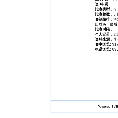
资 料 员
：
比赛类型
：个
比赛轮数
：3 
赛制编排
：淘
出胜负，最后
比赛时限
：
个人记分
：红
资料来源
：李
赛事浏览:
91
棋谱浏览:
89
Powered B