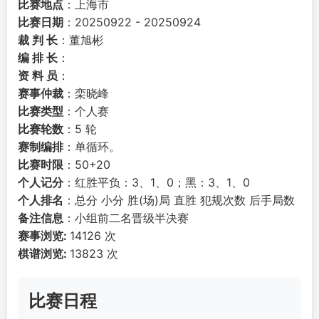
比赛地点
：上海市
比赛日期
：20250922 - 20250924
裁 判 长
：董旭彬
编 排 长
：
资 料 员
：
赛事仲裁
：栾晓峰
比赛类型
：个人赛
比赛轮数
：5 轮
赛制编排
：单循环。
比赛时限
：50+20
个人记分
：红胜平负：3、1、0；黑：3、1、0
个人排名
：总分 小分 胜(场)局 直胜 犯规次数 后手局数
备注信息
：小组前二名晋级半决赛
赛事浏览:
14126 次
棋谱浏览:
13823 次
比赛日程