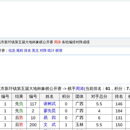
西北流市新圩镇第五届大地杯象棋公开赛
周涛
各轮编排对阵成绩
开赛：
信息
规程
排名
英文
对阵
统计
棋谱
流市新圩镇第五届大地杯象棋公开赛 -> 棋手
周涛
(当前排名：
61
，积分：
7
编号
结果
编号
姓名
积分
团体
对手总分
排名
先
负
谢树武
广西
1
117
0
5.5
146
先
负
廖先昆
广西
1
2
0
4
184
后
胜
易 四
广西
1
10
0
6
131
后
胜
文 武
玉林
1
200
1
5.5
150