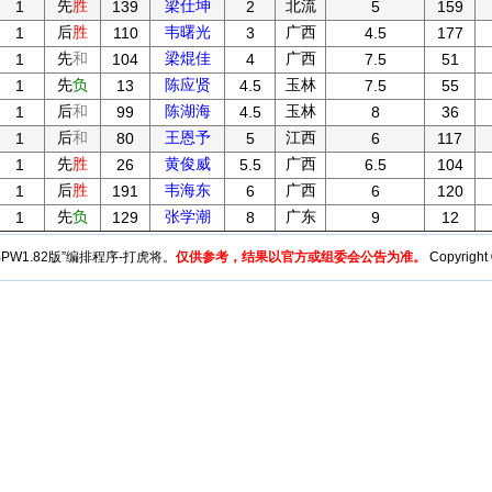
先
胜
梁仕坤
北流
1
139
2
5
159
后
胜
韦曙光
广西
1
110
3
4.5
177
先
和
梁焜佳
广西
1
104
4
7.5
51
先
负
陈应贤
玉林
1
13
4.5
7.5
55
后
和
陈湖海
玉林
1
99
4.5
8
36
后
和
王恩予
江西
1
80
5
6
117
先
胜
黄俊威
广西
1
26
5.5
6.5
104
后
胜
韦海东
广西
1
191
6
6
120
先
负
张学潮
广东
1
129
8
9
12
y“BPW1.82版”编排程序-打虎将。
仅供参考，结果以官方或组委会公告为准。
Copyright