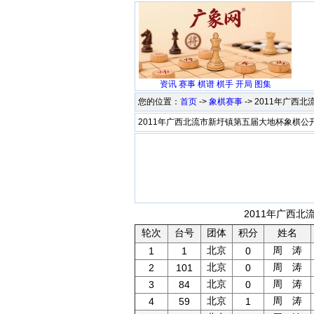
资讯
赛事
棋谱
棋手
开局
图集
您的位置：
首页
->
象棋赛事
-> 2011年广
2011年广西北流市新圩镇第五届大地杯象棋公
2011年广西北
轮次
台号
团体
积分
姓名
北京
周 涛
1
1
0
北京
周 涛
2
101
0
北京
周 涛
3
84
0
北京
周 涛
4
59
1