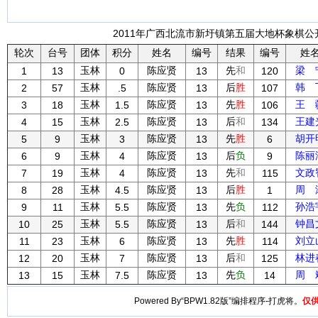
2011年广西北流市新圩镇第五届大地杯象棋公开赛
轮次
台号
团体
积分
姓名
编号
结果
编号
姓
玉林
陈应贤
先
和
梁 
1
13
0
13
120
玉林
陈应贤
后
胜
韩 
2
57
.5
13
107
玉林
陈应贤
先
胜
王 
3
18
1.5
13
106
玉林
陈应贤
后
和
王建
4
15
2.5
13
134
玉林
陈应贤
先
胜
胡开
5
9
3
13
6
玉林
陈应贤
后
负
陈丽
6
9
4
13
9
玉林
陈应贤
先
和
文政
7
19
4
13
115
玉林
陈应贤
后
胜
周 
8
28
4.5
13
1
玉林
陈应贤
先
负
孙浩
9
11
5.5
13
112
玉林
陈应贤
后
和
钟昌
10
25
5.5
13
144
玉林
陈应贤
先
胜
刘立
11
23
6
13
114
玉林
陈应贤
后
和
林进
12
20
7
13
125
玉林
陈应贤
先
负
周 
13
15
7.5
13
14
Powered By“BPW1.82版”编排程序-打虎将。
仅