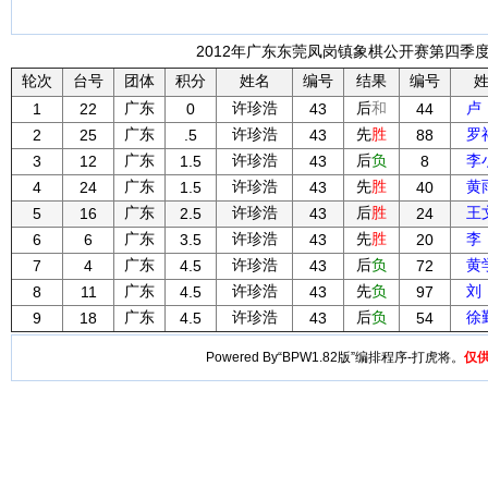
2012年广东东莞凤岗镇象棋公开赛第四季度 
轮次
台号
团体
积分
姓名
编号
结果
编号
广东
许珍浩
后
和
卢
1
22
0
43
44
广东
许珍浩
先
胜
罗
2
25
.5
43
88
广东
许珍浩
后
负
李
3
12
1.5
43
8
广东
许珍浩
先
胜
黄
4
24
1.5
43
40
广东
许珍浩
后
胜
王
5
16
2.5
43
24
广东
许珍浩
先
胜
李
6
6
3.5
43
20
广东
许珍浩
后
负
黄
7
4
4.5
43
72
广东
许珍浩
先
负
刘
8
11
4.5
43
97
广东
许珍浩
后
负
徐
9
18
4.5
43
54
Powered By“BPW1.82版”编排程序-打虎将。
仅