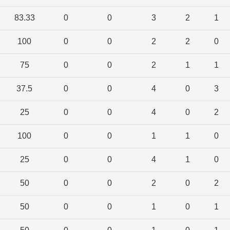
83.33
0
0
3
2
1
100
0
0
2
2
0
75
0
0
2
1
1
37.5
0
0
4
0
3
25
0
0
4
0
2
100
0
0
1
1
0
25
0
0
4
1
0
50
0
0
2
0
2
50
0
0
1
0
1