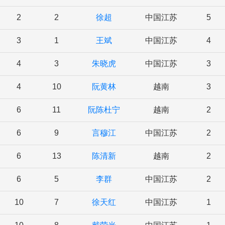
2
2
徐超
中国江苏
5
3
1
王斌
中国江苏
4
4
3
朱晓虎
中国江苏
3
4
10
阮黄林
越南
3
6
11
阮陈杜宁
越南
2
6
9
言穆江
中国江苏
2
6
13
陈清新
越南
2
6
5
李群
中国江苏
2
10
7
徐天红
中国江苏
1