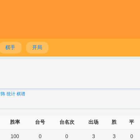
棋手
开局
对阵
统计
棋谱
胜率
台号
台名次
出场
胜
平
100
0
0
3
3
0