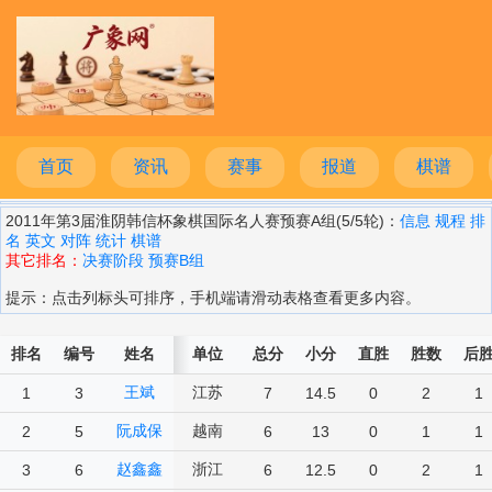
首页
资讯
赛事
报道
棋谱
2011年第3届淮阴韩信杯象棋国际名人赛预赛A组(5/5轮)：
信息
规程
排
名
英文
对阵
统计
棋谱
其它排名：
决赛阶段
预赛B组
提示：点击列标头可排序，手机端请滑动表格查看更多内容。
排名
编号
姓名
单位
总分
小分
直胜
胜数
后
王斌
江苏
1
3
7
14.5
0
2
1
阮成保
越南
2
5
6
13
0
1
1
赵鑫鑫
浙江
3
6
6
12.5
0
2
1