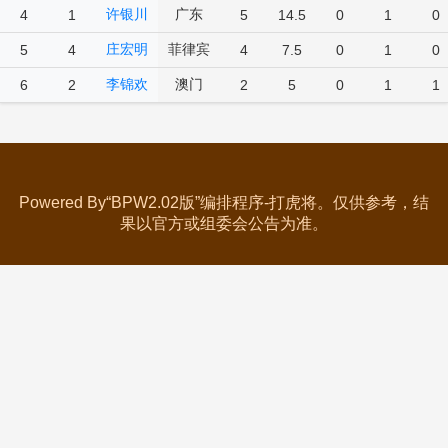
许银川
广东
4
1
5
14.5
0
1
0
庄宏明
菲律宾
5
4
4
7.5
0
1
0
李锦欢
澳门
6
2
2
5
0
1
1
Powered By“BPW2.02版”编排程序-打虎将。仅供参考，结
果以官方或组委会公告为准。