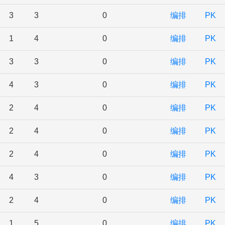
3
3
0
编排
PK
1
4
0
编排
PK
3
3
0
编排
PK
4
3
0
编排
PK
2
4
0
编排
PK
2
4
0
编排
PK
2
4
0
编排
PK
4
3
0
编排
PK
2
4
0
编排
PK
1
5
0
编排
PK