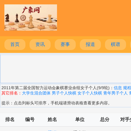
首页
资讯
赛事
报道
棋谱
2011年第二届全国智力运动会象棋赛业余组女子个人(9/9轮)：
信息
规
其它排名：
大学生混合团体
男子个人快棋
女子个人快棋
青年男子个人
提示：点击列标头可排序，手机端请滑动表格查看更多内容。
排名
编号
姓名
单位
总分
对手