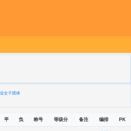
业女子团体
平
负
称号
等级分
备注
编排
PK