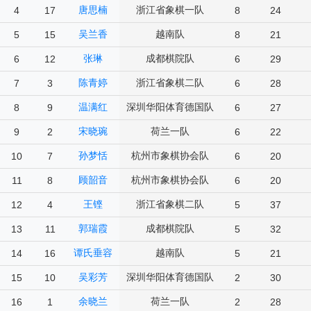
唐思楠
浙江省象棋一队
4
17
8
24
吴兰香
越南队
5
15
8
21
张琳
成都棋院队
6
12
6
29
陈青婷
浙江省象棋二队
7
3
6
28
温满红
深圳华阳体育德国队
8
9
6
27
宋晓琬
荷兰一队
9
2
6
22
孙梦恬
杭州市象棋协会队
10
7
6
20
顾韶音
杭州市象棋协会队
11
8
6
20
王铿
浙江省象棋二队
12
4
5
37
郭瑞霞
成都棋院队
13
11
5
32
谭氏垂容
越南队
14
16
5
21
吴彩芳
深圳华阳体育德国队
15
10
2
30
余晓兰
荷兰一队
16
1
2
28