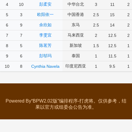
彭柔安
中华台北
4
10
3
11
2
欧阳依一
中国香港
5
3
2.5
15
2
余欣如
东马
6
9
2.5
14
2
李雯宜
马来西亚
7
7
2
12.5
2
陈茗芳
新加坡
8
5
1.5
12.5
1
彭邬玛
泰国
9
6
1
11.5
1
印度尼西亚
10
8
Cynthia Navela
1
9.5
1
Powered By“BPW2.02版”编排程序-打虎将。仅供参考，结
果以官方或组委会公告为准。