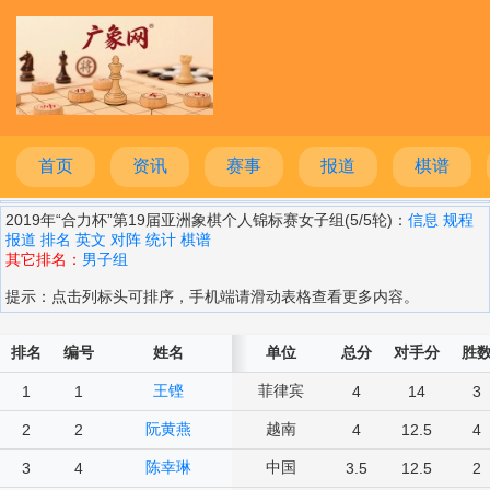
首页
资讯
赛事
报道
棋谱
2019年“合力杯”第19届亚洲象棋个人锦标赛女子组(5/5轮)：
信息
规程
报道
排名
英文
对阵
统计
棋谱
其它排名：
男子组
提示：点击列标头可排序，手机端请滑动表格查看更多内容。
排名
编号
姓名
单位
总分
对手分
胜
王铿
菲律宾
1
1
4
14
3
阮黄燕
越南
2
2
4
12.5
4
陈幸琳
中国
3
4
3.5
12.5
2