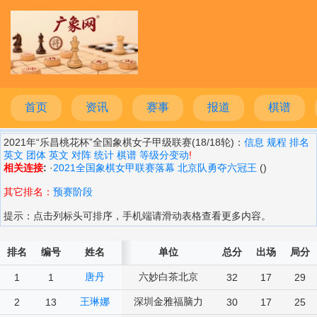
首页
资讯
赛事
报道
棋谱
2021年“乐昌桃花杯”全国象棋女子甲级联赛(18/18轮)：
信息
规程
排名
英文
团体
英文
对阵
统计
棋谱
等级分变动
!
相关连接
:
·
2021全国象棋女甲联赛落幕 北京队勇夺六冠王
()
其它排名：
预赛阶段
提示：点击列标头可排序，手机端请滑动表格查看更多内容。
排名
编号
姓名
单位
总分
出场
局分
唐丹
六妙白茶北京
1
1
32
17
29
王琳娜
深圳金雅福脑力
2
13
30
17
25