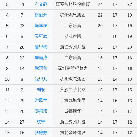
左文静
江苏常州璞悦缦宸
3
11
24
17
22
赵冠芳
杭州燃气集团
4
7
22
17
19
陈幸琳
广东乐昌
5
23
20
17
19
吴可欣
浙江泰顺
6
5
18
16
19
唐思楠
浙江秀州月波
7
26
18
17
20
陈丽淳
广东乐昌
8
22
18
17
16
党国蕾
深圳金雅福脑力
9
14
18
17
16
沈思凡
杭州燃气集团
10
8
16
14
13
刘欢
六妙白茶北京
11
2
16
17
15
时凤兰
上海九城集团
12
29
14
16
13
郎祺琪
成都康华
13
20
14
17
17
杭宁
浙江秀州月波
14
27
14
17
12
张婷婷
河北金环建设
15
16
14
17
12