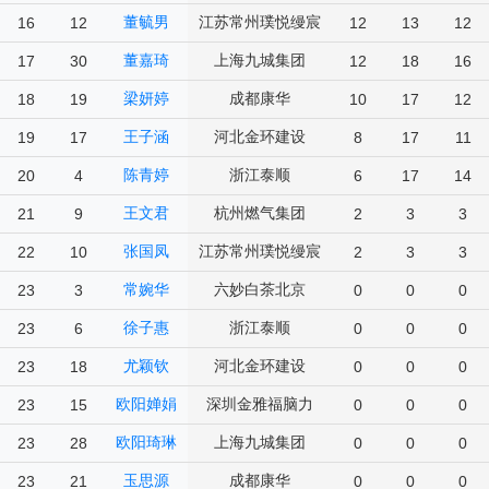
董毓男
江苏常州璞悦缦宸
16
12
12
13
12
董嘉琦
上海九城集团
17
30
12
18
16
梁妍婷
成都康华
18
19
10
17
12
王子涵
河北金环建设
19
17
8
17
11
陈青婷
浙江泰顺
20
4
6
17
14
王文君
杭州燃气集团
21
9
2
3
3
张国凤
江苏常州璞悦缦宸
22
10
2
3
3
常婉华
六妙白茶北京
23
3
0
0
0
徐子惠
浙江泰顺
23
6
0
0
0
尤颖钦
河北金环建设
23
18
0
0
0
欧阳婵娟
深圳金雅福脑力
23
15
0
0
0
欧阳琦琳
上海九城集团
23
28
0
0
0
玉思源
成都康华
23
21
0
0
0