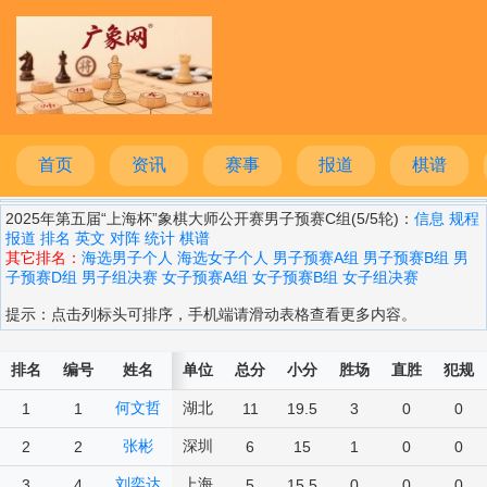
首页
资讯
赛事
报道
棋谱
2025年第五届“上海杯”象棋大师公开赛男子预赛C组(5/5轮)：
信息
规程
报道
排名
英文
对阵
统计
棋谱
其它排名：
海选男子个人
海选女子个人
男子预赛A组
男子预赛B组
男
子预赛D组
男子组决赛
女子预赛A组
女子预赛B组
女子组决赛
提示：点击列标头可排序，手机端请滑动表格查看更多内容。
排名
编号
姓名
单位
总分
小分
胜场
直胜
犯规
何文哲
湖北
1
1
11
19.5
3
0
0
张彬
深圳
2
2
6
15
1
0
0
刘奕达
上海
3
4
5
15.5
0
0
0