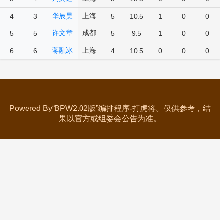
华辰昊
上海
4
3
5
10.5
1
0
0
许文章
成都
5
5
5
9.5
1
0
0
蒋融冰
上海
6
6
4
10.5
0
0
0
Powered By“BPW2.02版”编排程序-打虎将。仅供参考，结
果以官方或组委会公告为准。