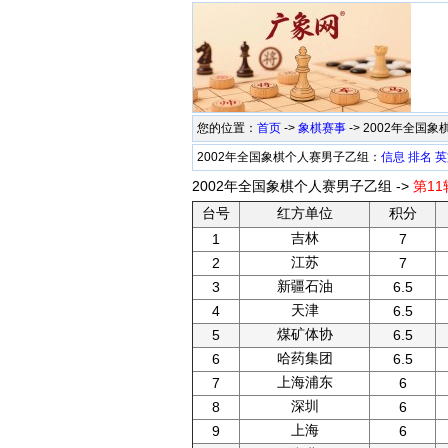
您的位置：
首页
->
象棋赛事
-> 2002年全国
2002年全国象棋个人赛男子乙组：
信息
排名
英
2002年全国象棋个人赛男子乙组 ->
第11
台号
红方单位
积分
吉林
1
7
江苏
2
7
新疆石油
3
6.5
天津
4
6.5
煤矿体协
5
6.5
哈药集团
6
6.5
上海浦东
7
6
深圳
8
6
上海
9
6