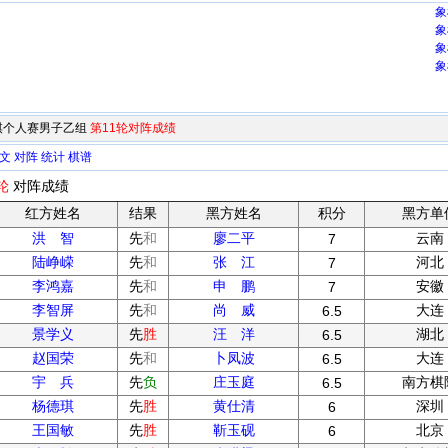
象
象
象
象
象棋个人赛男子乙组
第11轮对阵成绩
文
对阵
统计
棋谱
轮
对阵成绩
红方姓名
结果
黑方姓名
积分
黑方单
洪 智
先
和
廖二平
云南
7
陆峥嵘
先
和
张 江
河北
7
李鸿嘉
先
和
申 鹏
安徽
7
李智屏
先
和
尚 威
大连
6.5
景学义
先
胜
汪 洋
湖北
6.5
赵国荣
先
和
卜凤波
大连
6.5
宇 兵
先
负
庄玉庭
南方棋
6.5
杨德琪
先
胜
黄仕清
深圳
6
王国敏
先
胜
靳玉砚
北京
6