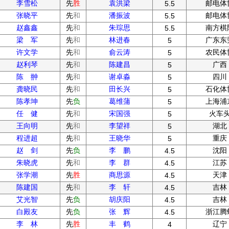
李雪松
先
胜
袁洪梁
邮电体
5.5
张晓平
先
和
潘振波
邮电体
5.5
赵鑫鑫
先
和
朱琮思
南方棋
5.5
梁 军
先
和
林进春
广东东
5
许文学
先
和
俞云涛
农民体
5
赵利琴
先
和
陈建昌
广西
5
陈 翀
先
和
谢卓淼
四川
5
龚晓民
先
和
田长兴
石化体
5
陈孝坤
先
负
葛维蒲
上海浦
5
任 健
先
和
宋国强
火车
5
王向明
先
和
李望祥
湖北
5
程进超
先
和
王晓华
重庆
5
赵 剑
先
负
李 鹏
沈阳
4.5
朱晓虎
先
和
李 群
江苏
4.5
张学潮
先
胜
商思源
天津
4.5
陈建国
先
和
李 轩
吉林
4.5
艾光智
先
负
胡庆阳
吉林
4.5
白殿友
先
负
张 辉
浙江腾
4.5
李 林
先
胜
丰 鹤
辽宁
4