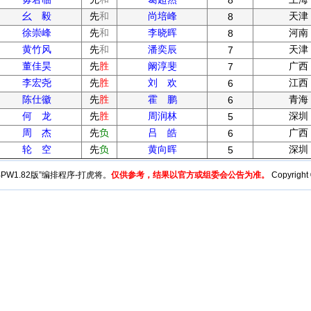
8
幺 毅
先
和
尚培峰
天津
8
徐崇峰
先
和
李晓晖
河南
8
黄竹风
先
和
潘奕辰
天津
7
董佳昊
先
胜
阚淳斐
广西
7
李宏尧
先
胜
刘 欢
江西
6
陈仕徽
先
胜
霍 鹏
青海
6
何 龙
先
胜
周润林
深圳
5
周 杰
先
负
吕 皓
广西
6
轮 空
先
负
黄向晖
深圳
5
y“BPW1.82版”编排程序-打虎将。
仅供参考，结果以官方或组委会公告为准。
Copyright