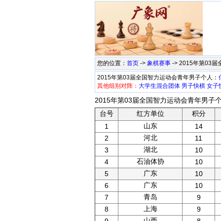
您的位置：
首页
->
象棋赛事
-> 2015年第0
2015年第03届全国智力运动会青年男子个人：
其他组别对阵：
大学生混合团体
男子快棋
女子
2015年第03届全国智力运动会青年男子个
台号
红方单位
积分
山东
1
14
河北
2
11
湖北
3
10
石油体协
4
10
广东
5
10
广东
6
10
青岛
7
9
上海
8
9
山西