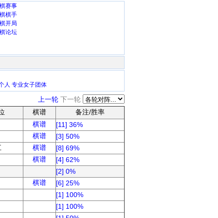
棋赛事
棋棋手
棋开局
棋论坛
个人
专业女子团体
上一轮
下一轮
位
棋谱
备注/胜率
棋谱
[11] 36%
棋谱
[3] 50%
江
棋谱
[8] 69%
棋谱
[4] 62%
[2] 0%
棋谱
[6] 25%
[1] 100%
[1] 100%