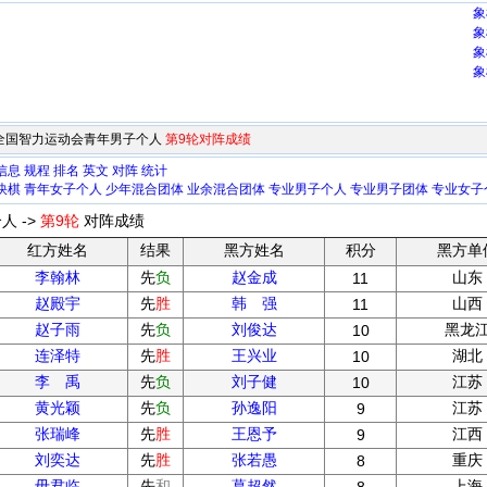
象
象
象
象
3届全国智力运动会青年男子个人
第9轮对阵成绩
信息
规程
排名
英文
对阵
统计
快棋
青年女子个人
少年混合团体
业余混合团体
专业男子个人
专业男子团体
专业女子
人 ->
第9轮
对阵成绩
红方姓名
结果
黑方姓名
积分
黑方单
李翰林
先
负
赵金成
山东
11
赵殿宇
先
胜
韩 强
山西
11
赵子雨
先
负
刘俊达
黑龙
10
连泽特
先
胜
王兴业
湖北
10
李 禹
先
负
刘子健
江苏
10
黄光颖
先
负
孙逸阳
江苏
9
张瑞峰
先
胜
王恩予
江西
9
刘奕达
先
胜
张若愚
重庆
8
毋君临
先
和
葛超然
上海