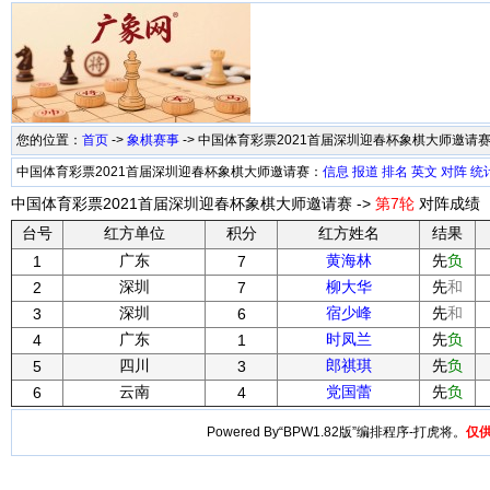
您的位置：
首页
->
象棋赛事
-> 中国体育彩票2021首届深圳迎春杯象棋大师邀请
中国体育彩票2021首届深圳迎春杯象棋大师邀请赛：
信息
报道
排名
英文
对阵
统
中国体育彩票2021首届深圳迎春杯象棋大师邀请赛 ->
第7轮
对阵成绩
台号
红方单位
积分
红方姓名
结果
广东
黄海林
先
负
1
7
深圳
柳大华
先
和
2
7
深圳
宿少峰
先
和
3
6
广东
时凤兰
先
负
4
1
四川
郎祺琪
先
负
5
3
云南
党国蕾
先
负
6
4
Powered By“BPW1.82版”编排程序-打虎将。
仅