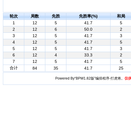
轮次
局数
先胜
先胜率(%)
和局
1
12
5
41.7
5
2
12
6
50.0
2
3
12
5
41.7
3
4
12
5
41.7
5
5
12
5
41.7
3
6
12
4
33.3
2
7
12
5
41.7
5
合计
84
35
41.7
25
Powered By“BPW1.82版”编排程序-打虎将。
仅