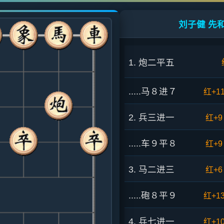
刘子健 先和
1. 炮二平五
.....马８进７
红+1
2. 兵三进一
红+9
.....车９平８
红+9
3. 马二进三
红+6
.....砲８平９
红+1
4. 兵七进一
红+1