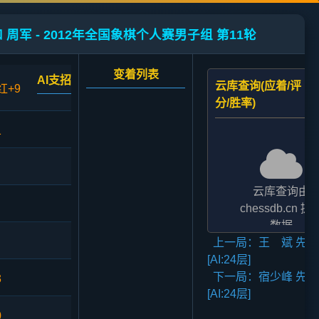
 周军 - 2012年全国象棋个人赛男子组 第11轮
变着列表
AI支招
云库查询(应着/评
红+9
分/胜率)
1
云库查询由
chessdb.cn 提
数据
上一局：王 斌 先和
AI支招,云库应对
[AI:24层]
二者的评分表
下一局：宿少峰 先和
法相差2至3倍,
3
[AI:24层]
无碍大局
0