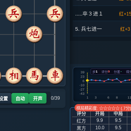
.....卒３进１
红+1
5. 兵七进一
红+3
.....车８进４
红+9
6. 兵七进一
红+1
1
9
-
步
评分
分差
得
.....车８平３
红+1
7. 兵七平六
黑+9
0/39
 设置
自动
开声
.....马２进３
黑+2
棋局精彩度: ☆☆☆☆☆ (.7分
评分
开局
中局
8. 相七进九
黑+3
9.9
9.5
红方
10.0
9.5
黑方