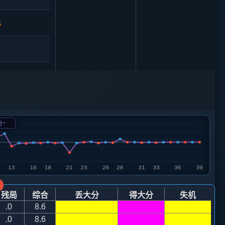
5
1
-
分
9
炮五平四
车３进５
)
残局
综合
丢大分
得大分
失机
.0
8.6
.0
8.6