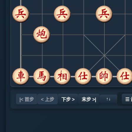
↑↓
|< 首步
< 上步
下步 >
末步 >|
☰