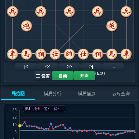
.....马８进９
红+6
9. 兵五进一
红+7
.....砲３平４
红+9
卒９进１
10. 炮六进五
红+10
.....砲８平４
红+4
11. 兵三进一
红+1
车八进八
.....卒３进１
红+4
12. 车八进五
黑+1
兵七进一
|<
<<
>>
>|
↑↓
.....车１平２
红+0
0/49
☰ 设置
自动
开声
13. 兵七进一
黑+2
.....车２进４
红+0
局势图
棋局分析
棋局信息
云库查询
14. 兵七平六
黑+1
.....车２平４
红+0
1
8
-
-
步
分
差
得
15. 车二进三
黑+1
.....马４进２
红+0
16. 炮五进四
红+0
马九进七
.....卒７进１
红+0