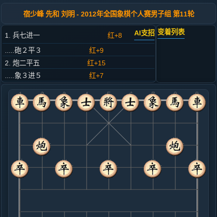
宿少峰 先和 刘明 - 2012年全国象棋个人赛男子组 第11轮
变着列表
AI支招
1. 兵七进一
红+8
.....砲２平３
红+9
2. 炮二平五
红+15
.....象３进５
红+7
3. 马八进九
红+8
.....车９进１
红+7
4. 车九平八
红+7
.....车９平４
红+6
5. 马二进三
红+4
.....士４进５
红+4
6. 车一平二
红+2
仕六进五
.....车４进３
红+3
7. 仕六进五
红+3
兵三进一
.....马２进４
红+12
马８进９
8. 炮八平六
红+3