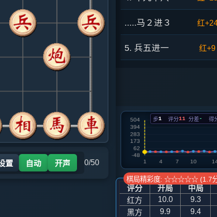
.....马２进３
红+2
5. 兵五进一
红+9
.....砲４平５
红+2
6. 马二进三
红+1
1
11
-
步
评分
分差
得
.....车１进１
红+2
7. 兵一进一
红+1
0/50
 设置
自动
开声
.....砲８平９
红+1
棋局精彩度: ☆☆☆☆☆ (1.7分
评分
开局
中局
8. 车一进三
红+2
10.0
9.3
红方
9.9
9.4
黑方