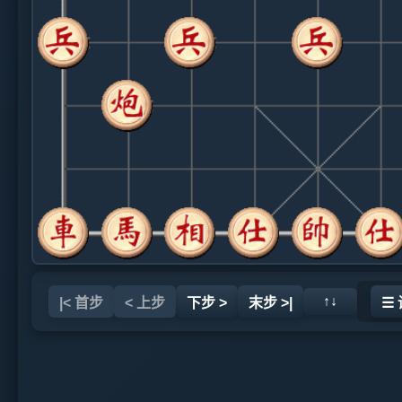
↑↓
|< 首步
< 上步
下步 >
末步 >|
☰