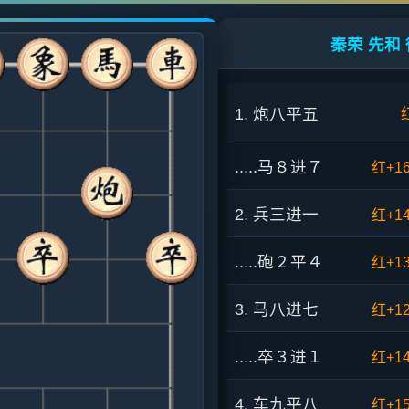
秦荣 先和 
1. 炮八平五
.....马８进７
红+1
2. 兵三进一
红+1
.....砲２平４
红+1
3. 马八进七
红+1
.....卒３进１
红+1
4. 车九平八
红+1