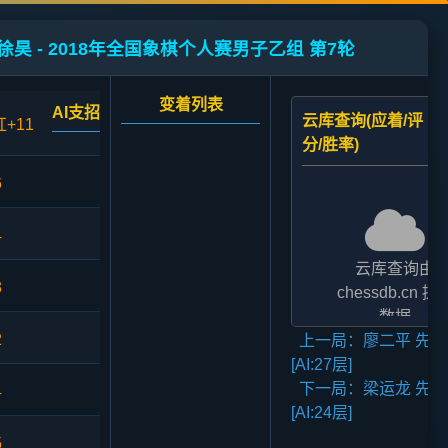
徐昊 - 2018年全国象棋个人赛男子乙组 第7轮
变着列表
AI支招
云库查询(应着/评
红+11
分/胜率)
6
4
云库查询由
3
chessdb.cn 提
数据
2
上一局：廖二平 先胜
AI支招,云库应对
[AI:27层]
二者的评分表
下一局：梁运龙 先和
法相差2至3倍,
4
[AI:24层]
无碍大局
5