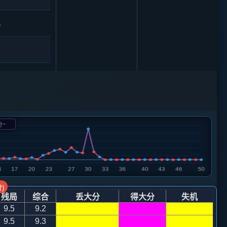
4
1
士６进５
7
-
分
4
马３进４
0
车八进六
9
卒９进１
)
残局
综合
丢大分
得大分
失机
0
9.5
9.2
9.5
9.3