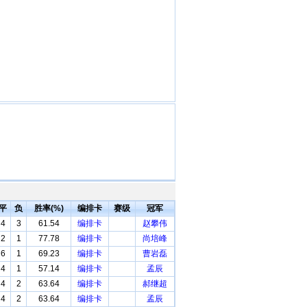
平
负
胜率(%)
编排卡
赛级
冠军
4
3
61.54
编排卡
赵攀伟
2
1
77.78
编排卡
尚培峰
6
1
69.23
编排卡
曹岩磊
4
1
57.14
编排卡
孟辰
4
2
63.64
编排卡
郝继超
4
2
63.64
编排卡
孟辰