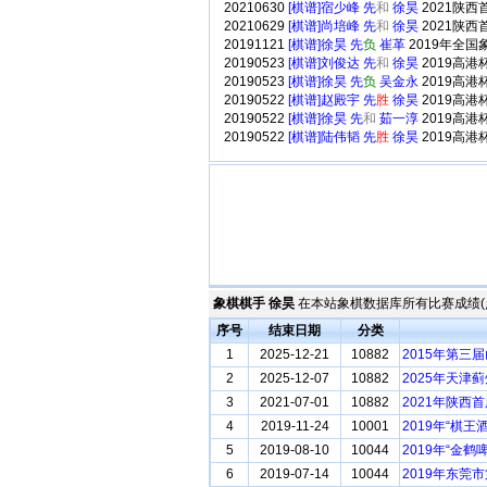
20210630
[棋谱]宿少峰 先
和
徐昊
2021陕
20210629
[棋谱]尚培峰 先
和
徐昊
2021陕
20191121
[棋谱]徐昊 先
负
崔革
2019年全
20190523
[棋谱]刘俊达 先
和
徐昊
2019高
20190523
[棋谱]徐昊 先
负
吴金永
2019高
20190522
[棋谱]赵殿宇 先
胜
徐昊
2019高
20190522
[棋谱]徐昊 先
和
茹一淳
2019高
20190522
[棋谱]陆伟韬 先
胜
徐昊
2019高
象棋棋手 徐昊
在本站象棋数据库所有比赛成绩(
序号
结束日期
分类
1
2025-12-21
10882
2015年第三
2
2025-12-07
10882
2025年天津
3
2021-07-01
10882
2021年陕西
4
2019-11-24
10001
2019年“棋
5
2019-08-10
10044
2019年“金
6
2019-07-14
10044
2019年东莞