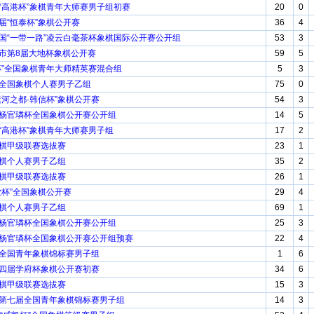
届“高港杯”象棋青年大师赛男子组初赛
20
0
首届“恒泰杯”象棋公开赛
36
4
中国“一带一路”凌云白毫茶杯象棋国际公开赛公开组
53
3
林市第8届大地杯象棋公开赛
59
5
江杯”全国象棋青年大师精英赛混合组
5
3
杯全国象棋个人赛男子乙组
75
0
“运河之都·韩信杯”象棋公开赛
54
3
届杨官璘杯全国象棋公开赛公开组
14
5
届“高港杯”象棋青年大师赛男子组
17
2
象棋甲级联赛选拔赛
23
1
象棋个人赛男子乙组
35
2
象棋甲级联赛选拔赛
26
1
伟业杯”全国象棋公开赛
29
4
象棋个人赛男子乙组
69
1
届杨官璘杯全国象棋公开赛公开组
25
3
七届杨官璘杯全国象棋公开赛公开组预赛
22
4
届全国青年象棋锦标赛男子组
1
6
第四届学府杯象棋公开赛初赛
34
6
象棋甲级联赛选拔赛
15
3
杯第七届全国青年象棋锦标赛男子组
14
3