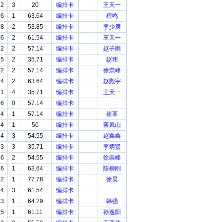
2
3
20
编排卡
王天一
6
1
63.64
编排卡
程鸣
8
2
53.85
编排卡
李少庚
6
2
61.54
编排卡
王天一
2
2
57.14
编排卡
赵子雨
5
2
35.71
编排卡
赵玮
2
2
57.14
编排卡
徐崇峰
4
2
63.64
编排卡
赵殿宇
1
4
35.71
编排卡
王天一
6
0
57.14
编排卡
4
1
57.14
编排卡
崔革
4
1
50
编排卡
蒋凤山
4
3
54.55
编排卡
赵鑫鑫
3
3
35.71
编排卡
李炳贤
6
2
54.55
编排卡
徐崇峰
6
1
63.64
编排卡
陈柳刚
2
1
77.78
编排卡
徐昊
4
3
61.54
编排卡
3
1
64.29
编排卡
韩强
5
1
61.11
编排卡
孙逸阳