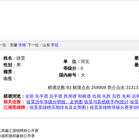
位：安徽
张旭
下一位：山东
李冠
姓名
：徐昊
最
单 位
：河北
性别
：男
最
等级分
：0
籍贯
：
国内称号
：大
出生
：
棋谱总数:
83
棋谱点击:
258909
简介点击:
31313
棋谱浏览：
全部
先手谱
后手谱
胜局谱
和棋谱
负局
先胜
后胜
先和
后
相关连接：
徐昊历年等级分明细、走势图
徐昊与其他棋手PK统计
徐昊
江湖英雄榜：
徐昊英雄榜历期排名及走势图
|
徐昊英雄榜等级分赛变动
西太原鑫汇源锦绣杯公开赛
西首届乾陵杯象棋公开赛