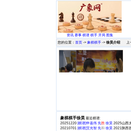
资讯
赛事
棋谱
棋手
开局
图集
您的位置：
首页
->
象棋棋手
->
徐昊介绍
上一
象棋棋手徐昊
最近棋谱:
20251220
[棋谱]申嘉伟 先
胜
徐昊
2025山
20210701
[棋谱]艾光智 先
和
徐昊
2021陕