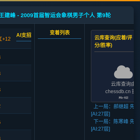
王建峰 - 2009首届智运会象棋男子个人 第9轮
变着列表
AI支招
云库查询(应着/评
红+12
分/胜率)
3
3
云库查询由
3
chessdb.cn 提
数据
2
上一局：郝继超 先胜
AI支招,云库应对
[AI:27层]
二者的评分表
下一局：陈寒峰 先胜
法相差2至3倍,
6
[AI:27层]
无碍大局
3