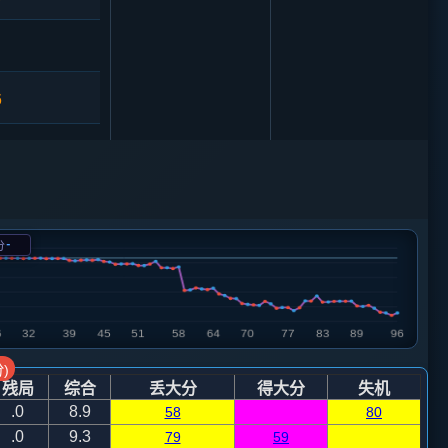
6
9
砲８平９
8
马八进七
-
分
3
车１平２
2
车二平三
6
砲４进１
)
残局
综合
丢大分
得大分
失机
3
车二平三
.0
8.9
58
80
.0
9.3
79
59