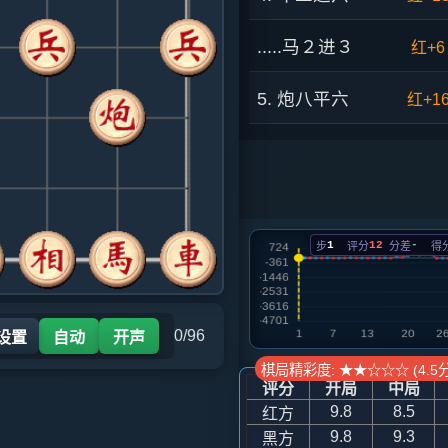
.....马２进３
红+6
5. 炮八平六
红+1
.....砲５平４
红+2
6. 兵七进一
红+1
1
12
-
步
评分
分差
得
.....卒７进１
红+1
7. 马八进七
红+1
0/96
 设置
自动
开声
.....车１平２
红+2
棋局精彩度: ★★☆☆☆ (4.5分
评分
开局
中局
8. 车九进二
红+1
9.8
8.5
红方
9.8
9.3
黑方