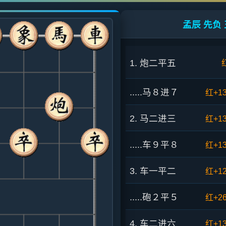
孟辰 先负 
1. 炮二平五
.....马８进７
红+1
2. 马二进三
红+1
.....车９平８
红+1
3. 车一平二
红+1
.....砲２平５
红+2
4. 车二进六
红+1