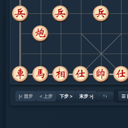
↑↓
|< 首步
< 上步
下步 >
末步 >|
☰