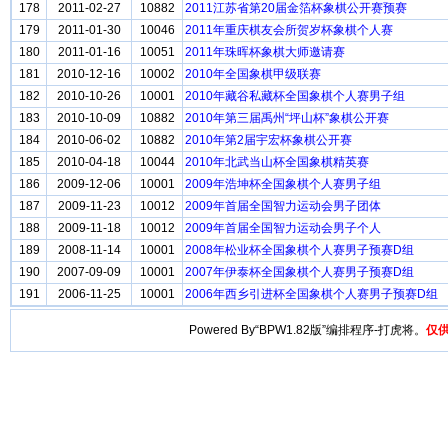
178
2011-02-27
10882
2011江苏省第20届金箔杯象棋公开赛预赛
179
2011-01-30
10046
2011年重庆棋友会所贺岁杯象棋个人赛
180
2011-01-16
10051
2011年珠晖杯象棋大师邀请赛
181
2010-12-16
10002
2010年全国象棋甲级联赛
182
2010-10-26
10001
2010年藏谷私藏杯全国象棋个人赛男子组
183
2010-10-09
10882
2010年第三届禹州“坪山杯”象棋公开赛
184
2010-06-02
10882
2010年第2届宇宏杯象棋公开赛
185
2010-04-18
10044
2010年北武当山杯全国象棋精英赛
186
2009-12-06
10001
2009年浩坤杯全国象棋个人赛男子组
187
2009-11-23
10012
2009年首届全国智力运动会男子团体
188
2009-11-18
10012
2009年首届全国智力运动会男子个人
189
2008-11-14
10001
2008年松业杯全国象棋个人赛男子预赛D组
190
2007-09-09
10001
2007年伊泰杯全国象棋个人赛男子预赛D组
191
2006-11-25
10001
2006年西乡引进杯全国象棋个人赛男子预赛D组
Powered By“BPW1.82版”编排程序-打虎将。
仅