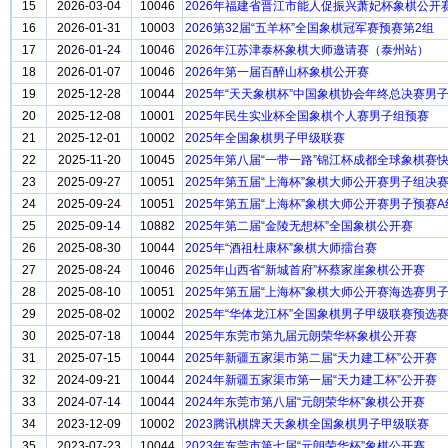
15
2026-03-04
10046
2026年福建省晋江市能人促振兴萧妃杯象棋公开
16
2026-01-31
10003
2026第32届“五羊杯”全国象棋冠军赛预赛第2组
17
2026-01-24
10046
2026年江苏津泰杯象棋大师邀请赛（泰州站）
18
2026-01-07
10046
2026年第一届百醉山杯象棋公开赛
19
2025-12-28
10044
2025年“天天象棋杯”中国象棋协会年终总决赛男
20
2025-12-08
10001
2025年民生实业杯全国象棋个人赛男子组预赛
21
2025-12-01
10002
2025年全国象棋男子甲级联赛
22
2025-11-20
10045
2025年第八届“一带一路”锦江杯成都全球象棋赛
23
2025-09-27
10051
2025年第五届“上海杯”象棋大师公开赛男子组决
24
2025-09-24
10051
2025年第五届“上海杯”象棋大师公开赛男子预赛A
25
2025-09-14
10882
2025年第二届“金陵无想杯”全国象棋公开赛
26
2025-08-30
10044
2025年“酒祖杜康杯”象棋大师擂台赛
27
2025-08-24
10046
2025年山西省“新城首府”杯蔡家崖象棋公开赛
28
2025-08-10
10051
2025年第五届“上海杯”象棋大师公开赛海选赛男
29
2025-08-02
10002
2025年“华体龙江杯”全国象棋男子甲级联赛预选
30
2025-07-18
10044
2025年东莞市第九届元朗荣华杯象棋公开赛
31
2025-07-15
10044
2025年新疆五家渠市第二届“天力建工杯”公开赛
32
2024-09-21
10044
2024年新疆五家渠市第一届“天力建工杯”公开赛
33
2024-07-14
10044
2024年东莞市第八届“元朗荣华杯”象棋公开赛
34
2023-12-09
10002
2023腾讯棋牌天天象棋全国象棋男子甲级联赛
35
2023-07-23
10044
2023年东莞市第七届“元朗荣华杯”象棋公开赛