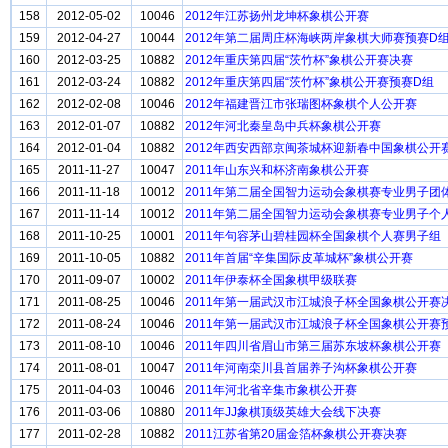
158
2012-05-02
10046
2012年江苏扬州龙坤杯象棋公开赛
159
2012-04-27
10044
2012年第二届周庄杯海峡两岸象棋大师赛预赛D
160
2012-03-25
10882
2012年重庆第四届“茨竹杯”象棋公开赛决赛
161
2012-03-24
10882
2012年重庆第四届“茨竹杯”象棋公开赛预赛D组
162
2012-02-08
10046
2012年福建晋江市张瑞图杯象棋个人公开赛
163
2012-01-07
10882
2012年河北秦皇岛中兵杯象棋公开赛
164
2012-01-04
10882
2012年西安西部京闽茶城杯迎新春中国象棋公开
165
2011-11-27
10047
2011年山东兴和杯济南象棋公开赛
166
2011-11-18
10012
2011年第二届全国智力运动会象棋赛专业男子团
167
2011-11-14
10012
2011年第二届全国智力运动会象棋赛专业男子个
168
2011-10-25
10001
2011年句容茅山碧桂园杯全国象棋个人赛男子组
169
2011-10-05
10882
2011年首届“辛集国际皮革城杯”象棋公开赛
170
2011-09-07
10002
2011年伊泰杯全国象棋甲级联赛
171
2011-08-25
10046
2011年第一届武汉市江城浪子杯全国象棋公开赛
172
2011-08-24
10046
2011年第一届武汉市江城浪子杯全国象棋公开赛
173
2011-08-10
10046
2011年四川省眉山市第三届苏东坡杯象棋公开赛
174
2011-08-01
10047
2011年河南栾川县首届养子沟杯象棋公开赛
175
2011-04-03
10046
2011年河北省辛集市象棋公开赛
176
2011-03-06
10880
2011年JJ象棋顶级英雄大会线下决赛
177
2011-02-28
10882
2011江苏省第20届金箔杯象棋公开赛决赛