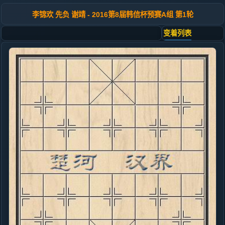
李锦欢 先负 谢靖 - 2016第8届韩信杯预赛A组 第1轮
变着列表