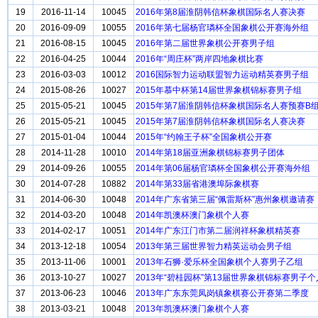
19
2016-11-14
10045
2016年第8届淮阴韩信杯象棋国际名人赛决赛
20
2016-09-09
10055
2016年第七届杨官璘杯全国象棋公开赛海外组
21
2016-08-15
10045
2016年第二届世界象棋公开赛男子组
22
2016-04-25
10044
2016年“周庄杯”两岸四地象棋比赛
23
2016-03-03
10012
2016国际智力运动联盟智力运动精英赛男子组
24
2015-08-26
10027
2015年慕中杯第14届世界象棋锦标赛男子组
25
2015-05-21
10045
2015年第7届淮阴韩信杯象棋国际名人赛预赛B
26
2015-05-21
10045
2015年第7届淮阴韩信杯象棋国际名人赛决赛
27
2015-01-04
10044
2015年“约翰王子杯”全国象棋公开赛
28
2014-11-28
10010
2014年第18届亚洲象棋锦标赛男子团体
29
2014-09-26
10055
2014年第06届杨官璘杯全国象棋公开赛海外组
30
2014-07-28
10882
2014年第33届省港澳埠际象棋赛
31
2014-06-30
10048
2014年广东省第三届“佩雷斯杯”惠州象棋邀请赛
32
2014-03-20
10048
2014年凯澳杯澳门象棋个人赛
33
2014-02-17
10051
2014年广东江门市第二届润祥杯象棋精英赛
34
2013-12-18
10054
2013年第三届世界智力精英运动会男子组
35
2013-11-06
10001
2013年石狮·爱乐杯全国象棋个人赛男子乙组
36
2013-10-27
10027
2013年“碧桂园杯”第13届世界象棋锦标赛男子个
37
2013-06-23
10046
2013年广东东莞凤岗镇象棋赛公开赛第二季度
38
2013-03-21
10048
2013年凯澳杯澳门象棋个人赛