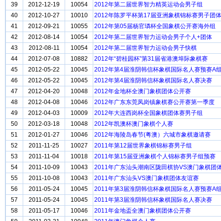
39
2012-12-19
10054
2012年第二届世界智力精英运动会男子组
40
2012-10-27
10010
2012年陈罗平杯第17届亚洲象棋锦标赛男子团
41
2012-09-21
10055
2012年第05届杨官璘杯全国象棋公开赛海外组
42
2012-08-14
10054
2012年第二届世界智力运动会男子个人+团体
43
2012-08-11
10054
2012年第二届世界智力运动会男子快棋
44
2012-07-08
10882
2012年“碧桂园杯”第31届省港澳埠际象棋赛
45
2012-05-22
10045
2012年第4届淮阴韩信杯象棋国际名人赛预赛A
46
2012-05-22
10045
2012年第4届淮阴韩信杯象棋国际名人赛决赛
47
2012-04-20
10048
2012年金地杯全澳门象棋团体公开赛
48
2012-04-08
10046
2012年广东东莞凤岗镇象棋赛公开赛第一季度
49
2012-04-03
10009
2012年大连西岗杯全国象棋团体赛男子组
50
2012-03-18
10048
2012年凯澳杯澳门象棋个人赛
51
2012-01-27
10046
2012年海陵岛春节(粤澳）六城市象棋邀请赛
52
2011-11-25
10027
2011年第12届世界象棋锦标赛男子组
53
2011-11-04
10018
2011年第15届亚洲象棋个人锦标赛男子组预赛
54
2011-10-09
10043
2011年广东汕头潮南区陇田棋协VS澳门象棋团
55
2011-10-08
10043
2011年广东汕头VS澳门象棋团体友谊赛
56
2011-05-24
10045
2011年第3届淮阴韩信杯象棋国际名人赛预赛A
57
2011-05-24
10045
2011年第3届淮阴韩信杯象棋国际名人赛决赛
58
2011-05-17
10046
2011年金地盃全澳门象棋团体公开赛