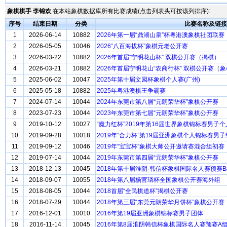
象棋棋手 李锦欢
在本站象棋数据库所有比赛成绩(点击列表头可按该列排序):
序号
结束日期
分类
比赛名称及链接
1
2026-06-14
10882
2026年第一届“鼎湖山泉”杯粤港澳象棋社团联赛
2
2026-05-05
10046
2026“八百海拔杯”象棋元老公开赛
3
2026-03-22
10882
2026年首届“宁明花山杯” 双棋公开赛（揭棋）
4
2026-03-21
10882
2026年首届宁明花山“农商行杯” 双棋公开赛（
5
2025-06-02
10047
2025年第十届文园杯象棋个人赛(广州)
6
2025-05-18
10882
2025年粤港澳棋王争霸赛
7
2024-07-14
10044
2024年东莞市第八届“元朗荣华杯”象棋公开赛
8
2023-07-23
10044
2023年东莞市第七届“元朗荣华杯”象棋公开赛
9
2019-10-12
10027
“魔力红杯”2019年第16届世界象棋锦标赛男子个
10
2019-09-28
10018
2019年“合力杯”第19届亚洲象棋个人锦标赛男子
11
2019-09-12
10046
2019年“宝宝杯”象棋大师公开邀请赛混合组初赛
12
2019-07-14
10044
2019年东莞市第四届“元朗荣华杯”象棋公开赛
13
2018-12-13
10045
2018年第十届淮阴·韩信杯象棋国际名人赛预赛
14
2018-09-07
10055
2018年第八届杨官璘杯全国象棋公开赛海外组
15
2018-08-05
10044
2018首届“全民棋道杯”揭棋公开赛
16
2018-07-29
10044
2018年第三届“东莞元朗荣华月饼杯”象棋公开赛
17
2016-12-01
10010
2016年第19届亚洲象棋锦标赛男子团体
18
2016-11-14
10045
2016年第8届淮阴韩信杯象棋国际名人赛预赛A