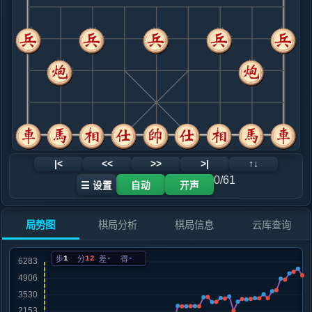
8. 仕四进五
黑+26
车八进八
.....车７平４
红+86
车９平８
9. 车八进六
红+92
.....砲４平６
红+99
象７进５
10. 车一平四
红+121
.....士４进５
红+517
士６进５
11. 车八平七
红+105
车四进四
.....象７进５
红+102
12. 炮五进四
红+6
车四进四
|<
<<
>>
>|
↑↓
.....马３进５
红+8
0/61
☰ 设置
自动
开声
13. 车七平五
红+6
.....卒７进１
红+9
车４平７
局势图
棋局分析
棋局信息
云库查询
14. 车五平二
红+4
兵九进一
.....砲８平７
红+626
车９平８
1
12
-
-
步
分
差
得
15. 车四进三
红+720
.....卒７进１
红+832
马７退９
16. 相一进三
红+920