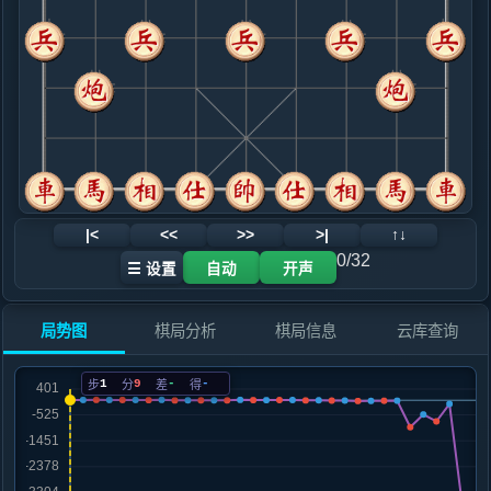
.....马４进５
红+4
9. 马三进五
红+8
.....砲５进４
红+9
10. 仕四进五
黑+6
仕六进五
.....士４进５
红+0
11. 炮七进三
黑+12
车四进五
.....车１进２
黑+10
12. 车四进二
黑+27
兵九进一
|<
<<
>>
>|
↑↓
.....砲５退２
黑+23
0/32
☰ 设置
自动
开声
13. 车四进三
黑+18
车二进二
.....车１平４
黑+15
局势图
棋局分析
棋局信息
云库查询
14. 炮七平三
黑+963
车二进二
.....将５平４
黑+510
象７进５
1
9
-
-
步
分
差
得
15. 帅五平四
黑+756
.....砲５平３
黑+130
马７进８
16. 车四平三
黑+3844
炮五平六
.....砲３退１
黑+3782