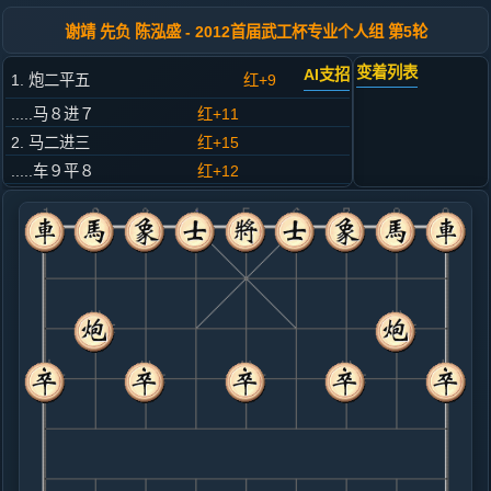
谢靖 先负 陈泓盛 - 2012首届武工杯专业个人组 第5轮
变着列表
AI支招
1. 炮二平五
红+9
.....马８进７
红+11
2. 马二进三
红+15
.....车９平８
红+12
3. 车一平二
红+11
.....马２进３
红+12
4. 马八进九
红+4
.....卒３进１
红+15
5. 车九进一
黑+6
.....卒７进１
黑+1
6. 炮八平七
黑+3
.....马３进４
黑+2
7. 车二进四
黑+4
车九平六
.....砲２平５
红+14
砲２平４
8. 车九平四
红+5
车九平六