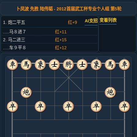
卜凤波 先胜 陆伟韬 - 2012首届武工杯专业个人组 第5轮
变着列表
AI支招
1. 炮二平五
红+9
.....马８进７
红+11
2. 马二进三
红+15
.....车９平８
红+12
3. 车一平二
红+11
.....卒７进１
红+11
4. 车二进六
红+10
.....马２进３
红+7
5. 马八进七
红+6
.....卒３进１
红+7
6. 车九进一
红+10
兵五进一
.....象３进５
红+12
士４进５
7. 车九平六
红+8
.....马７进６
红+27
士４进５
8. 兵五进一
红+32