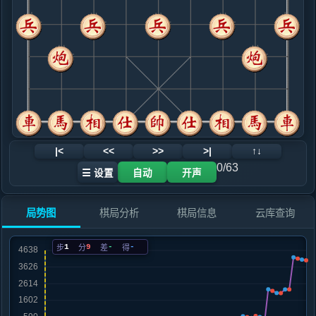
.....卒７进１
红+30
9. 车二平四
红+35
.....卒７进１
红+33
10. 兵五进一
红+5
车四退一
.....卒７进１
红+16
11. 兵五进一
红+4
.....士４进５
红+4
12. 车四退一
红+2
|<
<<
>>
>|
↑↓
.....砲８平７
红+5
0/63
☰ 设置
自动
开声
13. 相三进一
红+4
.....车８进６
红+2
局势图
棋局分析
棋局信息
云库查询
14. 兵五平六
红+0
炮五进一
.....车８平３
红+0
1
9
-
-
步
分
差
得
15. 车六平四
红+0
.....砲２退２
红+14
将５平４
16. 马七退五
红+27
.....车３平４
红+14