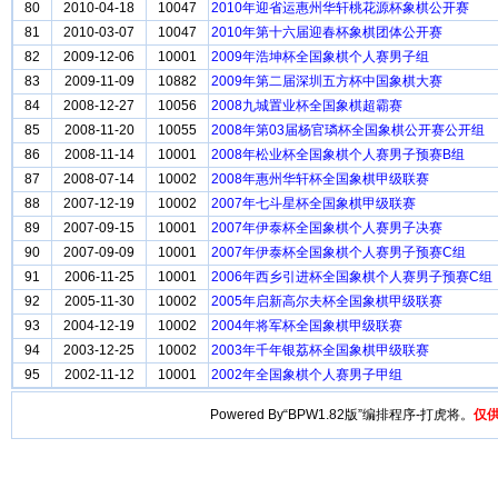
80
2010-04-18
10047
2010年迎省运惠州华轩桃花源杯象棋公开赛
81
2010-03-07
10047
2010年第十六届迎春杯象棋团体公开赛
82
2009-12-06
10001
2009年浩坤杯全国象棋个人赛男子组
83
2009-11-09
10882
2009年第二届深圳五方杯中国象棋大赛
84
2008-12-27
10056
2008九城置业杯全国象棋超霸赛
85
2008-11-20
10055
2008年第03届杨官璘杯全国象棋公开赛公开组
86
2008-11-14
10001
2008年松业杯全国象棋个人赛男子预赛B组
87
2008-07-14
10002
2008年惠州华轩杯全国象棋甲级联赛
88
2007-12-19
10002
2007年七斗星杯全国象棋甲级联赛
89
2007-09-15
10001
2007年伊泰杯全国象棋个人赛男子决赛
90
2007-09-09
10001
2007年伊泰杯全国象棋个人赛男子预赛C组
91
2006-11-25
10001
2006年西乡引进杯全国象棋个人赛男子预赛C组
92
2005-11-30
10002
2005年启新高尔夫杯全国象棋甲级联赛
93
2004-12-19
10002
2004年将军杯全国象棋甲级联赛
94
2003-12-25
10002
2003年千年银荔杯全国象棋甲级联赛
95
2002-11-12
10001
2002年全国象棋个人赛男子甲组
Powered By“BPW1.82版”编排程序-打虎将。
仅