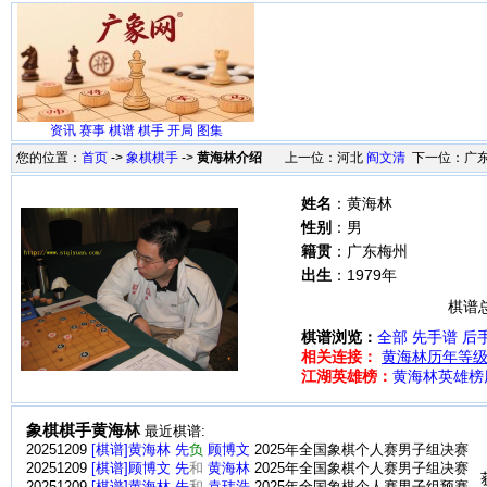
资讯
赛事
棋谱
棋手
开局
图集
您的位置：
首页
->
象棋棋手
->
黄海林介绍
上一位：河北
阎文清
下一位：广
姓名
：黄海林
性别
：男
籍贯
：广东梅州
出生
：1979年
棋谱总
棋谱浏览：
全部
先手谱
后
相关连接：
黄海林历年等
江湖英雄榜：
黄海林英雄榜
象棋棋手黄海林
最近棋谱:
20251209
[棋谱]黄海林 先
负
顾博文
2025年全国象棋个人赛男子组决赛
20251209
[棋谱]顾博文 先
和
黄海林
2025年全国象棋个人赛男子组决赛