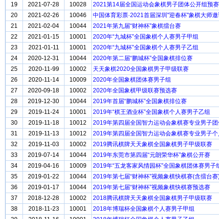
19
2021-07-28
10028
2021第14届全国运动会象棋男子团体公开组预赛
20
2021-02-26
10046
中国体育彩票·2021首届深圳"迎春杯"象棋大师
21
2021-02-04
10044
2021年第九届“财神杯”象棋擂台赛
22
2021-01-15
10001
2020年“九城杯”全国象棋个人赛男子甲组
23
2021-01-11
10001
2020年“九城杯”全国象棋个人赛男子乙组
24
2020-12-31
10044
2020年第二届“鹏城杯”全国象棋排位赛
25
2020-11-99
10002
天天象棋2020全国象棋男子甲级联赛
26
2020-11-14
10009
2020年全国象棋团体赛男子组
27
2020-09-18
10002
2020年全国象棋甲级联赛预选赛
28
2019-12-30
10044
2019年首届“鹏城杯”全国象棋排位赛
29
2019-11-24
10001
2019年“棋王酒业杯”全国象棋个人赛男子乙组
30
2019-11-18
10012
2019年第四届全国智力运动会象棋赛专业男子团
31
2019-11-13
10012
2019年第四届全国智力运动会象棋赛专业男子个
32
2019-11-03
10002
2019腾讯棋牌天天象棋全国象棋男子甲级联赛
33
2019-07-14
10044
2019年东莞市第四届“元朗荣华杯”象棋公开赛
34
2019-04-16
10009
2019年“五龙客家风情园杯”全国象棋团体赛男子
35
2019-01-22
10044
2019年第七届“财神杯”视频象棋快棋赛(含擂台赛
36
2019-01-17
10044
2019年第七届“财神杯”视频象棋快棋赛预选赛
37
2018-12-28
10002
2018腾讯棋牌天天象棋全国象棋男子甲级联赛
38
2018-11-23
10001
2018年博瑞杯全国象棋个人赛男子甲组