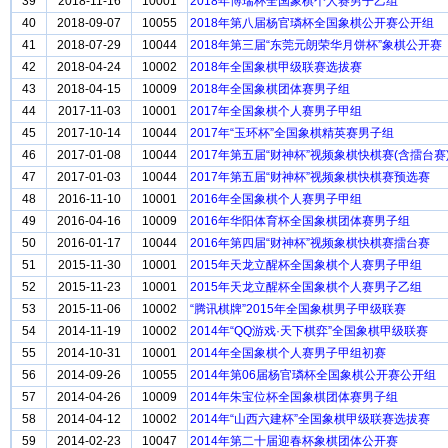
39
2018-11-16
10001
2018年博瑞杯全国象棋个人赛男子乙组
40
2018-09-07
10055
2018年第八届杨官璘杯全国象棋公开赛公开组
41
2018-07-29
10044
2018年第三届“东莞元朗荣华月饼杯”象棋公开赛
42
2018-04-24
10002
2018年全国象棋甲级联赛选拔赛
43
2018-04-15
10009
2018年全国象棋团体赛男子组
44
2017-11-03
10001
2017年全国象棋个人赛男子甲组
45
2017-10-14
10044
2017年“玉环杯”全国象棋精英赛男子组
46
2017-01-08
10044
2017年第五届“财神杯”视频象棋快棋赛(含擂台赛
47
2017-01-03
10044
2017年第五届“财神杯”视频象棋快棋赛预选赛
48
2016-11-10
10001
2016年全国象棋个人赛男子甲组
49
2016-04-16
10009
2016年华阳体育杯全国象棋团体赛男子组
50
2016-01-17
10044
2016年第四届“财神杯”视频象棋快棋赛擂台赛
51
2015-11-30
10001
2015年天龙立醒杯全国象棋个人赛男子甲组
52
2015-11-23
10001
2015年天龙立醒杯全国象棋个人赛男子乙组
53
2015-11-06
10002
“腾讯棋牌”2015年全国象棋男子甲级联赛
54
2014-11-19
10002
2014年“QQ游戏·天下棋弈”全国象棋甲级联赛
55
2014-10-31
10001
2014年全国象棋个人赛男子甲组初赛
56
2014-09-26
10055
2014年第06届杨官璘杯全国象棋公开赛公开组
57
2014-04-26
10009
2014年朱宝位杯全国象棋团体赛男子组
58
2014-04-12
10002
2014年“山西六建杯”全国象棋甲级联赛选拔赛
59
2014-02-23
10047
2014年第二十届迎春杯象棋团体公开赛