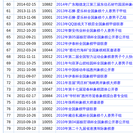
60
2014-02-15
10882
2014年广东顺德龙江第三届东信石材竹园居杯
61
2013-11-15
10001
2013年石狮·爱乐杯全国象棋个人赛男子甲组
62
2013-11-06
10001
2013年石狮·爱乐杯全国象棋个人赛男子乙组
63
2013-08-26
10002
2013年QQ游戏天下棋弈全国象棋甲级联赛
64
2012-10-20
10001
2012年磐安伟业杯全国象棋个人赛男子组
65
2012-09-21
10055
2012年第05届杨官璘杯全国象棋公开赛公开组
66
2012-09-09
10002
2012年伊泰杯全国象棋甲级联赛
67
2012-03-24
10044
2012年“蔡伦竹海杯”全国象棋精英邀请赛
68
2011-11-11
10012
2011年第二届全国智力运动会象棋赛男子个人快
69
2011-10-25
10001
2011年句容茅山碧桂园杯全国象棋个人赛男子组
70
2011-10-06
10047
2011年中国移动幸福惠州象棋公开赛
71
2011-09-07
10002
2011年伊泰杯全国象棋甲级联赛
72
2011-04-28
10044
2011年首届“周庄杯”海峡两岸象棋大师赛
73
2011-02-20
10047
2011年第十七届迎春杯象棋团体公开赛
74
2011-02-17
10884
2011年“华轩杯”惠州市迎春象棋擂台赛专业组
75
2011-01-16
10051
2011年珠晖杯象棋大师邀请赛
76
2010-12-16
10002
2010年全国象棋甲级联赛
77
2010-10-26
10001
2010年藏谷私藏杯全国象棋个人赛男子组
78
2010-09-19
10055
2010年第04届杨官璘杯全国象棋公开赛公开组
79
2010-09-12
10882
2010年第二十九届省港澳埠际象棋赛