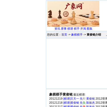
资讯
赛事
棋谱
棋手
开局
图集
您的位置：
首页
->
象棋棋手
->
黄俊铭介绍
上
象棋棋手黄俊铭
最近棋谱:
20121219
[棋谱]王天一 先
和
黄俊铭
2012
20121218
[棋谱]黄俊铭 先
负
陈振杰
2012
20121217
[棋谱]黄俊铭 先
胜
陈发佐
2012