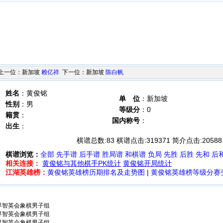
一位：新加坡
赖亿祥
下一位：新加坡
陈白帆
姓名
：黄俊铭
单 位
：新加坡
性别
：男
等级分
：0
籍贯
：
国内称号
：
出生
：
棋谱总数:
83
棋谱点击:
319371
简介点击:
20588
棋谱浏览：
全部
先手谱
后手谱
胜局谱
和棋谱
负局
先胜
后胜
先和
后
相关连接：
黄俊铭与其他棋手PK统计
黄俊铭开局统计
江湖英雄榜：
黄俊铭英雄榜历期排名及走势图
|
黄俊铭英雄榜等级分赛
世界智英会象棋男子组
世界智英会象棋男子组
世界智英会象棋男子组