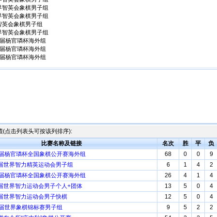
世界智英会象棋男子组
世界智英会象棋男子组
界智英会象棋男子组
世界智英会象棋男子组
第5届杨官璘杯海外组
第5届杨官璘杯海外组
第5届杨官璘杯海外组
(点击列表头可按该列排序):
比赛名称及链接
名次
胜
平
负
06届杨官璘杯全国象棋公开赛海外组
68
0
0
9
二届世界智力精英运动会男子组
6
1
4
2
05届杨官璘杯全国象棋公开赛海外组
26
4
1
4
二届世界智力运动会男子个人+团体
13
5
0
4
二届世界智力运动会男子快棋
12
5
0
4
12届世界象棋锦标赛男子组
9
5
2
2