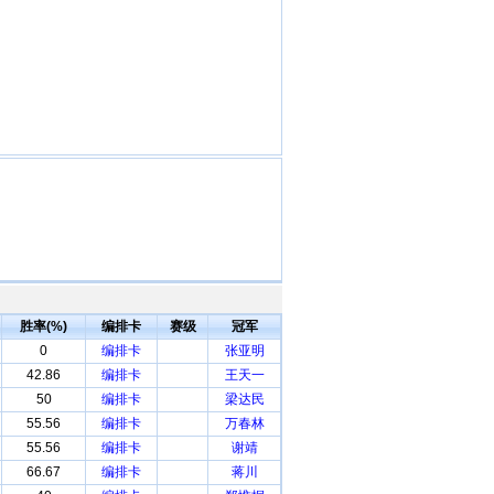
胜率(%)
编排卡
赛级
冠军
0
编排卡
张亚明
42.86
编排卡
王天一
50
编排卡
梁达民
55.56
编排卡
万春林
55.56
编排卡
谢靖
66.67
编排卡
蒋川