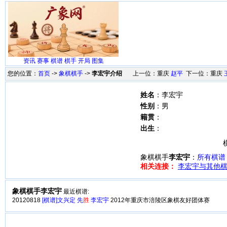
资讯
赛事
棋谱
棋手
开局
图集
您的位置：
首页
->
象棋棋手
->
李宏宇介绍
上一位：重庆
赵平
下一位：重庆
姓名
：李宏宇
性别
：男
籍贯
：
出生
：
象棋棋手
李宏宇
：
所有棋谱
相关连接：
李宏宇与其他棋
象棋棋手李宏宇
最近棋谱:
20120818
[棋谱]文兴定 先
胜
李宏宇
2012年重庆市涪陵区象棋友好团体赛