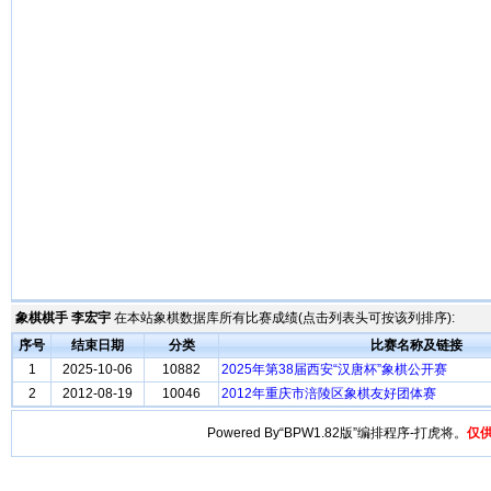
象棋棋手 李宏宇
在本站象棋数据库所有比赛成绩(点击列表头可按该列排序):
序号
结束日期
分类
比赛名称及链接
1
2025-10-06
10882
2025年第38届西安“汉唐杯”象棋公开赛
2
2012-08-19
10046
2012年重庆市涪陵区象棋友好团体赛
Powered By“BPW1.82版”编排程序-打虎将。
仅