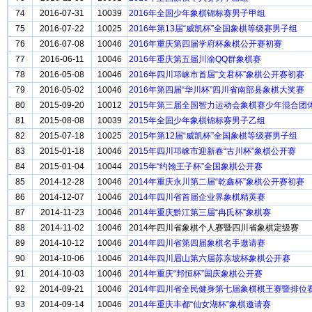
74
2016-07-31
10039
2016年全国少年象棋锦标赛男子甲组
75
2016-07-22
10025
2016年第13届“威凯杯”全国象棋等级赛男子组
76
2016-07-08
10046
2016年重庆第四届学府杯象棋公开赛初赛
77
2016-06-11
10046
2016年重庆第五届川渝QQ群象棋赛
78
2016-05-08
10046
2016年四川邛崃市首届“文君杯”象棋公开赛初赛
79
2016-05-02
10046
2016年第四届“华川杯”四川省南部县象棋大奖赛
80
2015-09-20
10012
2015年第三届全国智力运动会象棋赛少年混合团
81
2015-08-08
10039
2015年全国少年象棋锦标赛男子乙组
82
2015-07-18
10025
2015年第12届“威凯杯”全国象棋等级赛男子组
83
2015-01-18
10046
2015年四川邛崃市迎新春“古川杯”象棋公开赛
84
2015-01-04
10044
2015年“约翰王子杯”全国象棋公开赛
85
2014-12-28
10046
2014年重庆永川第二届“乾鑫杯”象棋公开赛初赛
86
2014-12-07
10046
2014年四川省首届企业界象棋精英赛
87
2014-11-23
10046
2014年重庆黔江第三届“冉氏杯”象棋赛
88
2014-11-02
10046
2014年四川省象棋个人赛暨四川省象棋定级赛
89
2014-10-12
10046
2014年四川省第四届象棋名手邀请赛
90
2014-10-06
10046
2014年四川眉山第六届苏东坡杯象棋公开赛
91
2014-10-03
10046
2014年重庆“邦恒杯”国庆象棋公开赛
92
2014-09-21
10046
2014年四川省全民健身第七届象棋棋王赛暨排位
93
2014-09-14
10046
2014年重庆丰都“仙女湖杯”象棋邀请赛