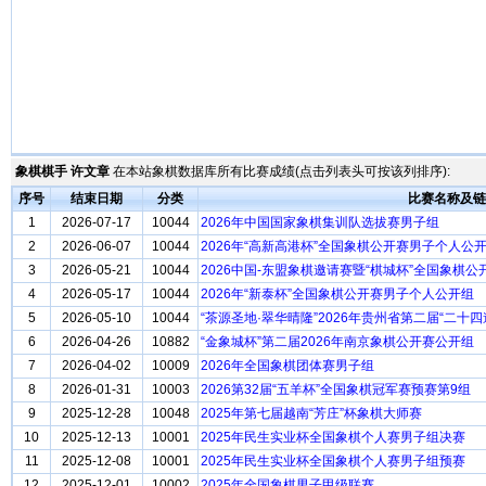
象棋棋手 许文章
在本站象棋数据库所有比赛成绩(点击列表头可按该列排序):
序号
结束日期
分类
比赛名称及链
1
2026-07-17
10044
2026年中国国家象棋集训队选拔赛男子组
2
2026-06-07
10044
2026年“高新高港杯”全国象棋公开赛男子个人公
3
2026-05-21
10044
2026中国-东盟象棋邀请赛暨“棋城杯”全国象棋公
4
2026-05-17
10044
2026年“新泰杯”全国象棋公开赛男子个人公开组
5
2026-05-10
10044
“茶源圣地·翠华晴隆”2026年贵州省第二届“二十
6
2026-04-26
10882
“金象城杯”第二届2026年南京象棋公开赛公开组
7
2026-04-02
10009
2026年全国象棋团体赛男子组
8
2026-01-31
10003
2026第32届“五羊杯”全国象棋冠军赛预赛第9组
9
2025-12-28
10048
2025年第七届越南“芳庄”杯象棋大师赛
10
2025-12-13
10001
2025年民生实业杯全国象棋个人赛男子组决赛
11
2025-12-08
10001
2025年民生实业杯全国象棋个人赛男子组预赛
12
2025-12-01
10002
2025年全国象棋男子甲级联赛