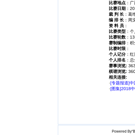
比赛地点
：广
比赛日期
：201
裁 判 长
：葛
编 排 长
：周
资 料 员
：
比赛类型
：个
比赛轮数
：13
赛制编排
：积
比赛时限
：
个人记分
：红
个人排名
：总
赛事浏览:
36
棋谱浏览:
36
相关连接:
·
[专题报道]
·
[图集]20
Powered B