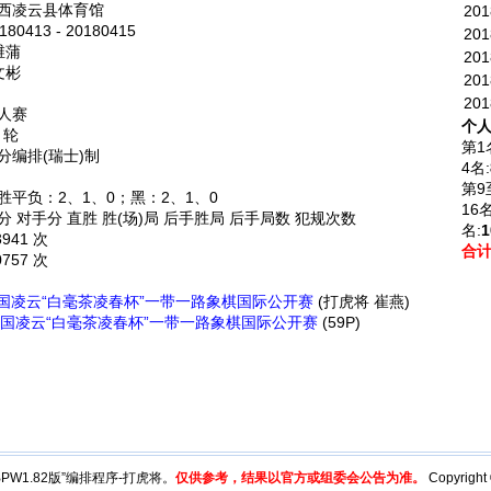
西凌云县体育馆
201
80413 - 20180415
201
维蒲
201
文彬
201
201
人赛
个人
 轮
第1
分编排(瑞士)制
4名:
第9
胜平负：2、1、0；黑：2、1、0
16名
分 对手分 直胜 胜(场)局 后手胜局 后手局数 犯规次数
名:
1
3941 次
合
0757 次
中国凌云“白毫茶凌春杯”一带一路象棋国际公开赛
(打虎将 崔燕)
18中国凌云“白毫茶凌春杯”一带一路象棋国际公开赛
(59P)
y“BPW1.82版”编排程序-打虎将。
仅供参考，结果以官方或组委会公告为准。
Copyright