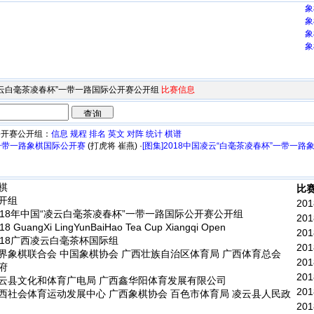
象
象
象
象
国“凌云白毫茶凌春杯”一带一路国际公开赛公开组
比赛信息
公开赛公开组：
信息
规程
排名
英文
对阵
统计
棋谱
”一带一路象棋国际公开赛
(打虎将 崔燕) ·
[图集]2018中国凌云“白毫茶凌春杯”一带一
棋
比赛
开组
201
018年中国“凌云白毫茶凌春杯”一带一路国际公开赛公开组
201
8 GuangXi LingYunBaiHao Tea Cup Xiangqi Open
201
018广西凌云白毫茶杯国际组
201
界象棋联合会 中国象棋协会 广西壮族自治区体育局 广西体育总会
201
府
201
云县文化和体育广电局 广西鑫华阳体育发展有限公司
201
西社会体育运动发展中心 广西象棋协会 百色市体育局 凌云县人民政
201