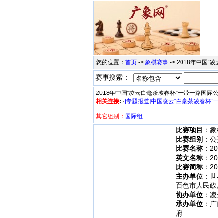
您的位置：
首页
->
象棋赛事
-> 2018年中
赛事搜索：
2018年中国“凌云白毫茶凌春杯”一带一路国际
相关连接
:
·
[专题报道]中国凌云“白毫茶凌春杯
其它组别：
国际组
比赛项目
：象
比赛组别
：公
比赛名称
：2
英文名称
：201
比赛简称
：2
主办单位
：世
百色市人民政
协办单位
：凌
承办单位
：广
府