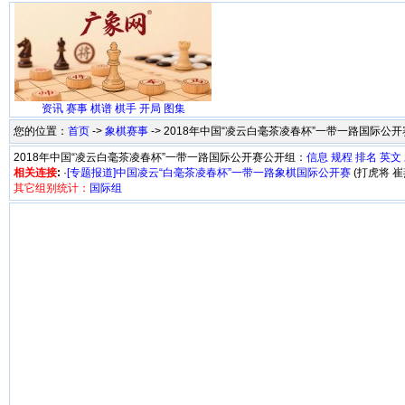
资讯
赛事
棋谱
棋手
开局
图集
您的位置：
首页
->
象棋赛事
-> 2018年中国“凌云白毫茶凌春杯”一带一路国际公
2018年中国“凌云白毫茶凌春杯”一带一路国际公开赛公开组：
信息
规程
排名
英文
相关连接
:
·
[专题报道]中国凌云“白毫茶凌春杯”一带一路象棋国际公开赛
(打虎将 崔燕
其它组别统计：
国际组