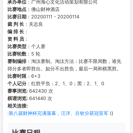
承办单位
：广州海心文化活动策划有限公司
比赛地点
：佛山财神酒店
比赛日期
：20200111 - 20200114
裁 判 长
：关志良
编 排 长
：
资 料 员
：
比赛类型
：个人赛
比赛轮数
：5 轮
赛制编排
：淘汰赛制。淘汰方法：比赛不限局数，谁先
得分多者即胜出。如分不出胜负，最后一局和棋黑胜。
比赛时限
：6+3
个人记分
：红胜平负：2、1、0；黑：2、1、0
赛事浏览:
642430 次
棋谱浏览:
641440 次
相关连接:
·
第八届财神杯完满落幕，汪洋、吕钦分获冠亚军
()
比赛日程