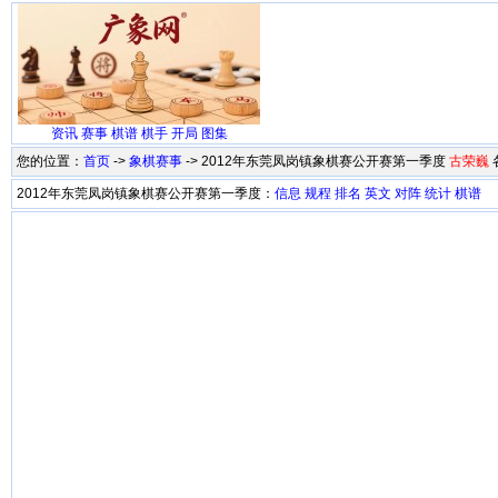
资讯
赛事
棋谱
棋手
开局
图集
您的位置：
首页
->
象棋赛事
-> 2012年东莞凤岗镇象棋赛公开赛第一季度
古荣巍
2012年东莞凤岗镇象棋赛公开赛第一季度：
信息
规程
排名
英文
对阵
统计
棋谱