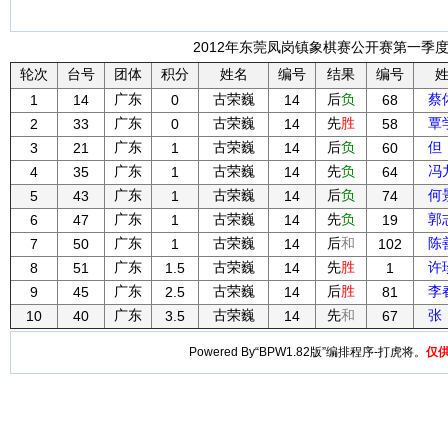
2012年东莞凤岗镇象棋赛公开赛第一季度 
轮次
台号
团体
积分
姓名
编号
结果
编号
广东
古荣巍
后
负
蔡
1
14
0
14
68
广东
古荣巍
先
胜
覃
2
33
0
14
58
广东
古荣巍
后
负
但
3
21
1
14
60
广东
古荣巍
先
负
冯
4
35
1
14
64
广东
古荣巍
后
负
何
5
43
1
14
74
广东
古荣巍
先
负
郭
6
47
1
14
19
广东
古荣巍
后
和
陈
7
50
1
14
102
广东
古荣巍
先
胜
许
8
51
1.5
14
1
广东
古荣巍
后
胜
李
9
45
2.5
14
81
广东
古荣巍
先
和
张
10
40
3.5
14
67
Powered By“BPW1.82版”编排程序-打虎将。
仅