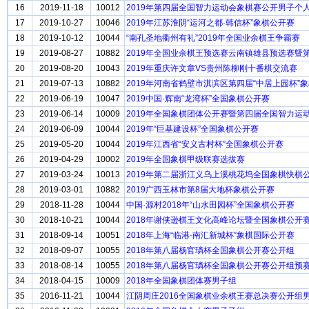
16
2019-11-18
10012
2019年第四届全国智力运动会象棋赛公开男子个
17
2019-10-27
10046
2019年江苏淮阴“运河之都·韩信杯”象棋公开赛
18
2019-10-12
10044
“南孔圣地衢州有礼”2019年全国业余棋王争霸赛
19
2019-08-27
10882
2019年全国业余棋王预选赛云南镇雄县预选赛曁第
20
2019-08-20
10043
2019年重庆许文章VS贵州陈柳刚十番棋交流赛
21
2019-07-13
10882
2019年河南省鹤壁市淇滨区第四届“中居上园杯”
22
2019-06-19
10047
2019中国·辉南“龙湾杯”全国象棋公开赛
23
2019-06-14
10009
2019年全国象棋团体公开赛暨第四届全国智力运
24
2019-06-09
10044
2019年“巨基建设杯”全国象棋公开赛
25
2019-05-20
10044
2019年江西省“安义古村杯”全国象棋公开赛
26
2019-04-29
10002
2019年全国象棋甲级联赛选拔赛
27
2019-03-24
10013
2019年第二届浙江义乌上溪桃花坞全国象棋快棋
28
2019-03-01
10882
2019广西玉林市第8届大地杯象棋公开赛
29
2018-11-28
10044
中国·源村2018年“山水田园杯”全国象棋公开赛
30
2018-10-21
10044
2018年谢侠逊棋王文化高峰论坛暨全国象棋公开
31
2018-09-14
10051
2018年上海“临港·南汇新城杯”象棋国际公开赛
32
2018-09-07
10055
2018年第八届杨官璘杯全国象棋公开赛公开组
33
2018-08-14
10055
2018年第八届杨官璘杯全国象棋公开赛公开组预
34
2018-04-15
10009
2018年全国象棋团体赛男子组
35
2016-11-21
10044
江阴周庄2016全国象棋业余棋王赛总决赛公开组