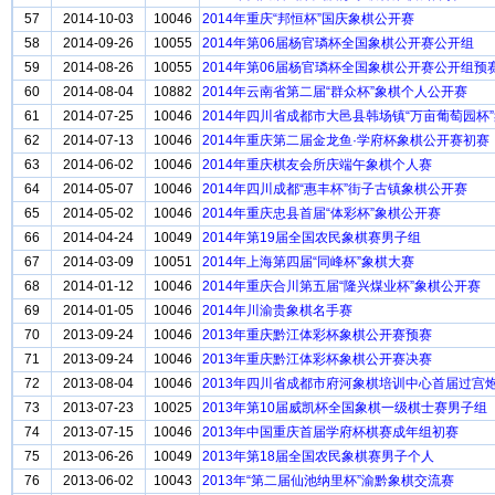
57
2014-10-03
10046
2014年重庆“邦恒杯”国庆象棋公开赛
58
2014-09-26
10055
2014年第06届杨官璘杯全国象棋公开赛公开组
59
2014-08-26
10055
2014年第06届杨官璘杯全国象棋公开赛公开组预
60
2014-08-04
10882
2014年云南省第二届“群众杯”象棋个人公开赛
61
2014-07-25
10046
2014年四川省成都市大邑县韩场镇“万亩葡萄园杯
62
2014-07-13
10046
2014年重庆第二届金龙鱼·学府杯象棋公开赛初赛
63
2014-06-02
10046
2014年重庆棋友会所庆端午象棋个人赛
64
2014-05-07
10046
2014年四川成都“惠丰杯”街子古镇象棋公开赛
65
2014-05-02
10046
2014年重庆忠县首届“体彩杯”象棋公开赛
66
2014-04-24
10049
2014年第19届全国农民象棋赛男子组
67
2014-03-09
10051
2014年上海第四届“同峰杯”象棋大赛
68
2014-01-12
10046
2014年重庆合川第五届“隆兴煤业杯”象棋公开赛
69
2014-01-05
10046
2014年川渝贵象棋名手赛
70
2013-09-24
10046
2013年重庆黔江体彩杯象棋公开赛预赛
71
2013-09-24
10046
2013年重庆黔江体彩杯象棋公开赛决赛
72
2013-08-04
10046
2013年四川省成都市府河象棋培训中心首届过宫
73
2013-07-23
10025
2013年第10届威凯杯全国象棋一级棋士赛男子组
74
2013-07-15
10046
2013年中国重庆首届学府杯棋赛成年组初赛
75
2013-06-26
10049
2013年第18届全国农民象棋赛男子个人
76
2013-06-02
10043
2013年“第二届仙池纳里杯”渝黔象棋交流赛