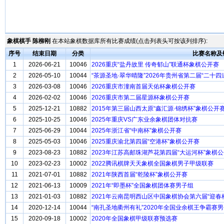
象棋棋手 陈柳刚
在本站象棋数据库所有比赛成绩(点击列表头可按该列排序):
序号
结束日期
分类
比赛名称及
1
2026-06-21
10046
2026重庆“盐丹故里 传奇郁山”联通杯象棋公开赛
2
2026-05-10
10044
“茶源圣地·翠华晴隆”2026年贵州省第二届“二十
3
2026-03-08
10046
2026重庆市潼南首届天佑杯象棋公开赛
4
2026-02-02
10046
2026重庆市第二届星源杯象棋公开赛
5
2025-12-21
10882
2015年第三届山西太原“鑫汇源·锦绣杯”象棋公开
6
2025-10-25
10046
2025年重庆VS广东业余象棋团体对抗赛
7
2025-06-29
10044
2025年浙江省“中南杯”象棋公开赛
8
2025-05-03
10046
2025重庆渝北第四届“空港杯”象棋公开赛
9
2023-08-23
10882
2023年江苏高邮珠湖芦花第四届“大运河杯”象棋
10
2023-02-23
10002
2022腾讯棋牌天天象棋全国象棋男子甲级联赛
11
2021-07-01
10882
2021年陕西首届“乾陵杯”象棋公开赛
12
2021-06-13
10009
2021年“即墨杯”全国象棋团体赛男子组
13
2021-01-03
10882
2021年云南昆明西山区中国象棋协会第六届“迎春
14
2020-12-14
10044
“南孔圣地衢州有礼”2020年全国业余棋王争霸赛
15
2020-09-18
10002
2020年全国象棋甲级联赛预选赛