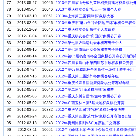
77
2013-05-27
10046
2013年四川眉山丹棱县首届柯美特建材杯象棋公
78
2013-05-04
10046
2013年重庆棋友会所“庆五一”象棋个人赛
79
2013-03-10
10051
2013年上海第三届“同峰杯”象棋大赛
80
2013-02-03
10046
2013年重庆市“魅力含谷金阳地产杯”象棋公开赛
81
2012-12-09
10046
2012年重庆棋友会所象棋个人邀请赛
82
2012-10-04
10046
2012年重庆棋友会所“庆国庆”象棋公开赛
83
2012-09-22
10049
2012年第七届农民运动会象棋赛男子个人
84
2012-09-15
10049
2012年第七届农民运动会象棋赛男子快棋
85
2012-08-14
10055
2012年第05届杨官璘杯全国象棋公开赛公开组预
86
2012-08-05
10046
2012年四川省眉山市第四届苏东坡杯象棋公开赛
87
2012-07-24
10025
2012年第09届威凯杯全国象棋一级棋士赛男子组
88
2012-07-16
10046
2012年重庆第二届沙外杯象棋赛成年组
89
2012-06-03
10046
2012年重庆长寿首届健康杯象棋公开赛成年组
90
2012-05-27
10046
2012年第二届“川渝象棋群杯”象棋赛
91
2012-05-06
10046
2012年重庆永川首届“乾鑫杯”象棋公开赛
92
2012-05-02
10882
2012年广西玉林市第6届大地杯象棋公开赛
93
2012-03-25
10882
2012年重庆第四届“茨竹杯”象棋公开赛决赛
94
2012-03-24
10882
2012年重庆第四届“茨竹杯”象棋公开赛预赛D组
95
2012-03-18
10043
2012年贵州陈柳刚VS广东蔡佑广交流赛
96
2012-03-11
10051
2012年同峰杯上海-全国业余顶尖棋手象棋快棋擂