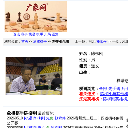
资讯
赛事
棋谱
棋手
开局
图集
您的位置：
首页
->
象棋棋手
->
陈柳刚介绍
上一位：河北
祁永兴
下一位：河
姓名
：陈柳刚
性别
：男
籍贯
：遵义
出生
：
棋谱总
棋谱浏览：
全部
先手谱
后
相关连接：
陈柳刚与其他棋
江湖英雄榜：
陈柳刚英雄榜
象棋棋手陈柳刚
最近棋谱:
20260510
[棋谱]陈柳刚 先
负
赵攀伟
2026贵州第二届二十四道拐杯象棋
公开赛