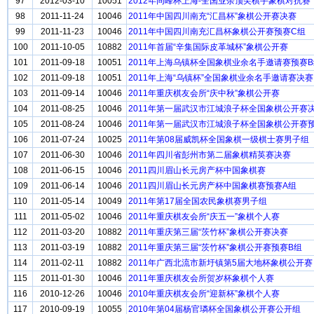
97
2012-03-10
10051
2012年同峰杯上海-全国业余顶尖棋手象棋对抗赛
98
2011-11-24
10046
2011年中国四川南充“汇昌杯”象棋公开赛决赛
99
2011-11-23
10046
2011年中国四川南充汇昌杯象棋公开赛预赛C组
100
2011-10-05
10882
2011年首届“辛集国际皮革城杯”象棋公开赛
101
2011-09-18
10051
2011年上海乌镇杯全国象棋业余名手邀请赛预赛B
102
2011-09-18
10051
2011年上海“乌镇杯”全国象棋业余名手邀请赛决赛
103
2011-09-14
10046
2011年重庆棋友会所“庆中秋”象棋公开赛
104
2011-08-25
10046
2011年第一届武汉市江城浪子杯全国象棋公开赛
105
2011-08-24
10046
2011年第一届武汉市江城浪子杯全国象棋公开赛
106
2011-07-24
10025
2011年第08届威凯杯全国象棋一级棋士赛男子组
107
2011-06-30
10046
2011年四川省彭州市第二届象棋精英赛决赛
108
2011-06-15
10046
2011四川眉山长元房产杯中国象棋赛
109
2011-06-14
10046
2011四川眉山长元房产杯中国象棋赛预赛A组
110
2011-05-14
10049
2011年第17届全国农民象棋赛男子组
111
2011-05-02
10046
2011年重庆棋友会所“庆五一”象棋个人赛
112
2011-03-20
10882
2011年重庆第三届“茨竹杯”象棋公开赛决赛
113
2011-03-19
10882
2011年重庆第三届“茨竹杯”象棋公开赛预赛B组
114
2011-02-11
10882
2011年广西北流市新圩镇第5届大地杯象棋公开赛
115
2011-01-30
10046
2011年重庆棋友会所贺岁杯象棋个人赛
116
2010-12-26
10046
2010年重庆棋友会所“迎新杯”象棋个人赛
117
2010-09-19
10055
2010年第04届杨官璘杯全国象棋公开赛公开组