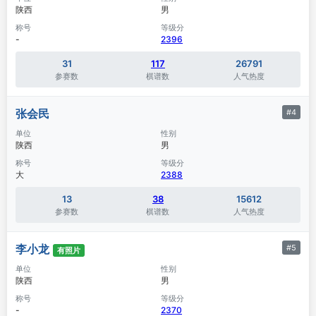
陕西
男
称号
等级分
-
2396
31
117
26791
参赛数
棋谱数
人气热度
张会民
#4
单位
性别
陕西
男
称号
等级分
大
2388
13
38
15612
参赛数
棋谱数
人气热度
李小龙
#5
有照片
单位
性别
陕西
男
称号
等级分
-
2370