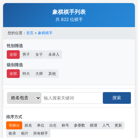
象棋棋手列表
共 822 位棋手
您的位置：
首页
>
象棋棋手
性别筛选
全部
男子
女子
未录入
级别筛选
全部
特大
大师
其他
搜索
排序方式
等级分
姓名
单位
出生
称号
参赛数
棋谱
人气
更新
收录
相片
所有棋手