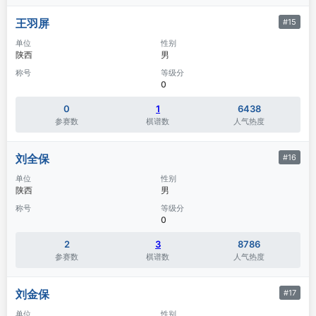
王羽屏
#15
单位
性别
陕西
男
称号
等级分
0
0
1
6438
参赛数
棋谱数
人气热度
刘全保
#16
单位
性别
陕西
男
称号
等级分
0
2
3
8786
参赛数
棋谱数
人气热度
刘金保
#17
单位
性别