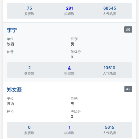
75
291
68545
参赛数
棋谱数
人气热度
李宁
#6
单位
性别
陕西
男
称号
等级分
0
2
4
10610
参赛数
棋谱数
人气热度
郑文磊
#7
单位
性别
陕西
男
称号
等级分
0
0
1
5615
参赛数
棋谱数
人气热度