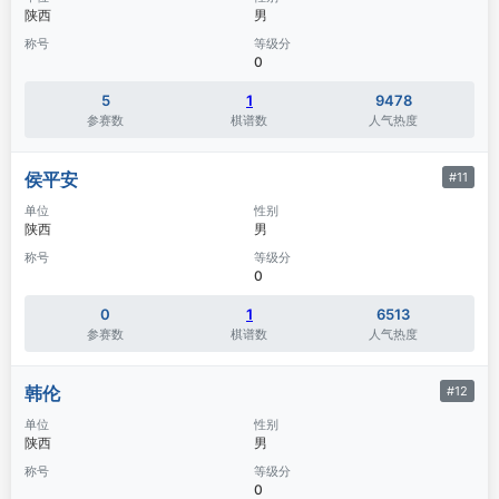
陕西
男
称号
等级分
0
5
1
9478
参赛数
棋谱数
人气热度
侯平安
#11
单位
性别
陕西
男
称号
等级分
0
0
1
6513
参赛数
棋谱数
人气热度
韩伦
#12
单位
性别
陕西
男
称号
等级分
0