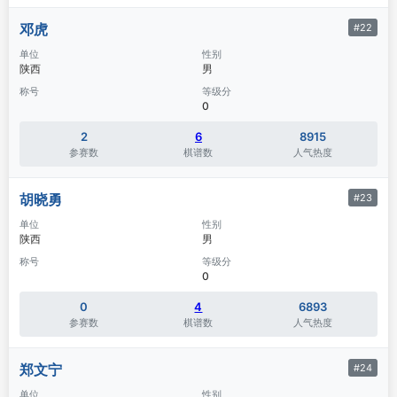
邓虎
#22
单位
性别
陕西
男
称号
等级分
0
2
6
8915
参赛数
棋谱数
人气热度
胡晓勇
#23
单位
性别
陕西
男
称号
等级分
0
0
4
6893
参赛数
棋谱数
人气热度
郑文宁
#24
单位
性别