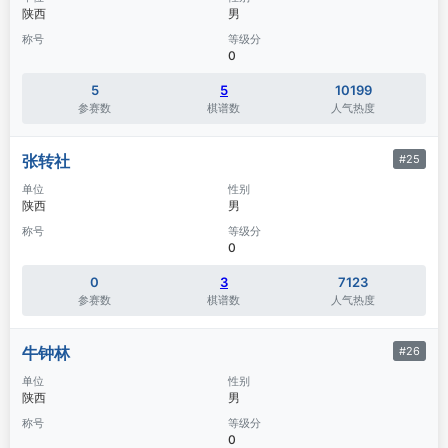
陕西
男
称号
等级分
0
5
5
10199
参赛数
棋谱数
人气热度
张转社
#25
单位
性别
陕西
男
称号
等级分
0
0
3
7123
参赛数
棋谱数
人气热度
牛钟林
#26
单位
性别
陕西
男
称号
等级分
0