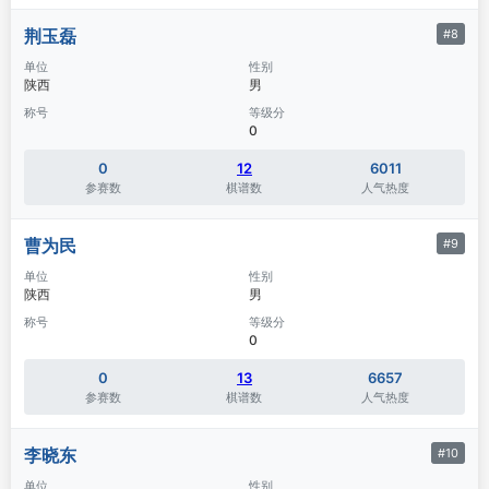
荆玉磊
#8
单位
性别
陕西
男
称号
等级分
0
0
12
6011
参赛数
棋谱数
人气热度
曹为民
#9
单位
性别
陕西
男
称号
等级分
0
0
13
6657
参赛数
棋谱数
人气热度
李晓东
#10
单位
性别