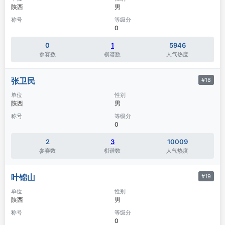
陕西
男
称号
等级分
0
0
1
5946
参赛数
棋谱数
人气热度
张卫民
#18
单位
性别
陕西
男
称号
等级分
0
2
3
10009
参赛数
棋谱数
人气热度
叶锦山
#19
单位
性别
陕西
男
称号
等级分
0