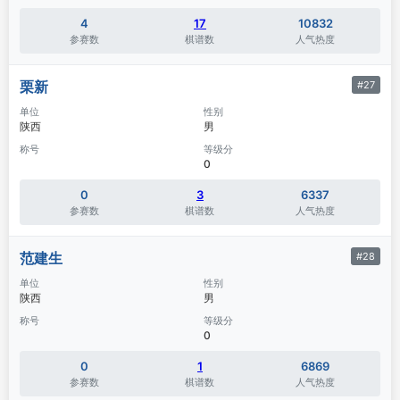
4
17
10832
参赛数
棋谱数
人气热度
栗新
#27
单位
性别
陕西
男
称号
等级分
0
0
3
6337
参赛数
棋谱数
人气热度
范建生
#28
单位
性别
陕西
男
称号
等级分
0
0
1
6869
参赛数
棋谱数
人气热度