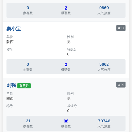
0
2
9860
参赛数
棋谱数
人气热度
窦小宝
#13
单位
性别
陕西
男
称号
等级分
0
0
2
5662
参赛数
棋谱数
人气热度
刘强
#14
有照片
单位
性别
陕西
男
称号
等级分
0
31
96
70746
参赛数
棋谱数
人气热度