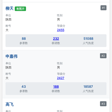
柳天
#1
有照片
单位
性别
陕西
男
称号
等级分
大
2455
88
232
51088
参赛数
棋谱数
人气热度
申嘉伟
#2
单位
性别
陕西
男
称号
等级分
大
2427
43
188
18587
参赛数
棋谱数
人气热度
高飞
#3
单位
性别