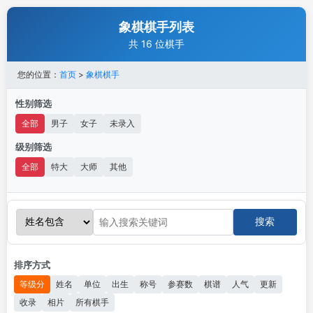
象棋棋手列表
共 16 位棋手
您的位置：
首页
>
象棋棋手
性别筛选
全部
男子
女子
未录入
级别筛选
全部
特大
大师
其他
搜索
排序方式
等级分
姓名
单位
出生
称号
参赛数
棋谱
人气
更新
收录
相片
所有棋手