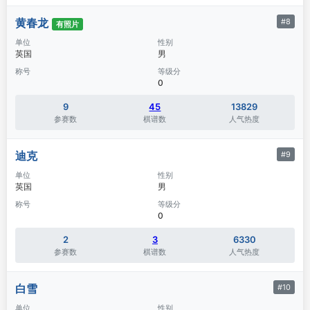
黄春龙
#8
有照片
单位
性别
英国
男
称号
等级分
0
9
45
13829
参赛数
棋谱数
人气热度
迪克
#9
单位
性别
英国
男
称号
等级分
0
2
3
6330
参赛数
棋谱数
人气热度
白雪
#10
单位
性别