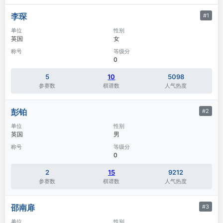
李琛
#1
单位
性别
英国
女
称号
等级分
0
5
10
5098
参赛数
棋谱数
人气热度
彭铂
#2
单位
性别
英国
男
称号
等级分
0
2
15
9212
参赛数
棋谱数
人气热度
邵南扉
#3
单位
性别