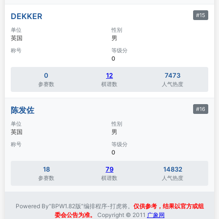
DEKKER
#15
单位
性别
英国
男
称号
等级分
0
0
12
7473
参赛数
棋谱数
人气热度
陈发佐
#16
单位
性别
英国
男
称号
等级分
0
18
79
14832
参赛数
棋谱数
人气热度
Powered By“BPW1.82版”编排程序-打虎将。
仅供参考，结果以官方或组
委会公告为准。
Copyright © 2011
广象网