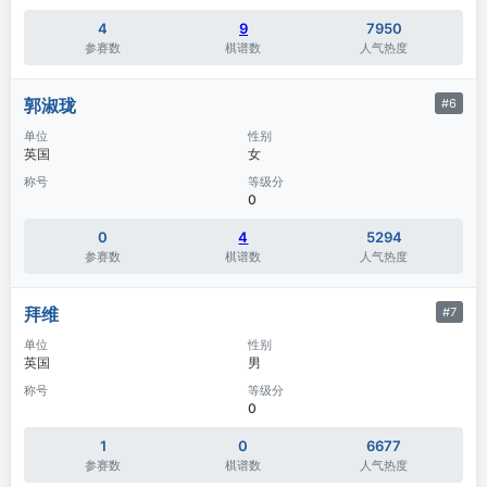
4
9
7950
参赛数
棋谱数
人气热度
郭淑珑
#6
单位
性别
英国
女
称号
等级分
0
0
4
5294
参赛数
棋谱数
人气热度
拜维
#7
单位
性别
英国
男
称号
等级分
0
1
0
6677
参赛数
棋谱数
人气热度